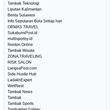
Tambak Teknologi
Liputan Kalimantan
Berita Sulawesi
Info Seputaran Bola Setiap hari
ORMAS TRAVEL
SukabumiPost.id
multisportsy.id
Nonton Online
Tambak Wisata
ZONA TRAVELING
RISK SALON
LangsaPost.com
Side Hustle Hub
LadakhExpert
WellNest
Tambak News
Tambak
Tambak Sports
Tambakbet Gallery