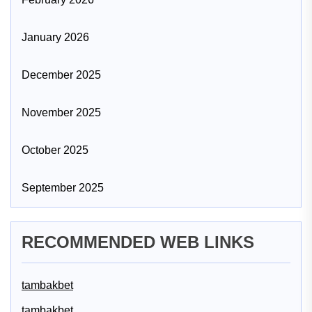
January 2026
December 2025
November 2025
October 2025
September 2025
RECOMMENDED WEB LINKS
tambakbet
tambakbet