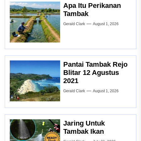
Apa Itu Perikanan
Tambak
Gerald Clark
August 1, 2026
Pantai Tambak Rejo
Blitar 12 Agustus
2021
Gerald Clark
August 1, 2026
Jaring Untuk
Tambak Ikan