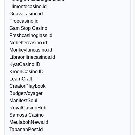
Himontecasino.id
Guavacasino.id
Froecasino.id
Gam Stop Casino
Freshcasinoglass.id
Nobettercasino.id
Monkeyfuncasino.id
Libraonlinecasinos.id
KyatCasino.ID
KroonCasino.ID
LearnCraft
CreatorPlaybook
BudgetVoyager
ManifestSoul
RoyalCasinoHub
Samosa Casino
MeulabohNews.id
TabananPost.id