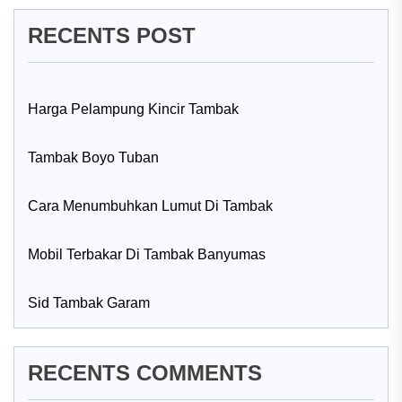
RECENTS POST
Harga Pelampung Kincir Tambak
Tambak Boyo Tuban
Cara Menumbuhkan Lumut Di Tambak
Mobil Terbakar Di Tambak Banyumas
Sid Tambak Garam
RECENTS COMMENTS