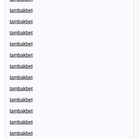
tambakbet
tambakbet
tambakbet
tambakbet
tambakbet
tambakbet
tambakbet
tambakbet
tambakbet
tambakbet
tambakbet
tambakbet