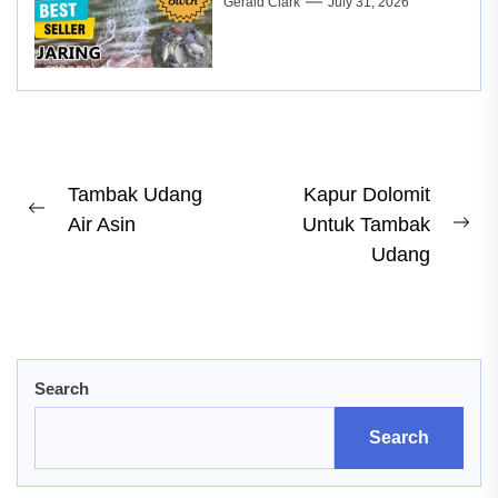
Gerald Clark
July 31, 2026
Post
Tambak Udang
Kapur Dolomit
Previous
Air Asin
Untuk Tambak
navigation
Ne
post:
Udang
pos
Search
Search