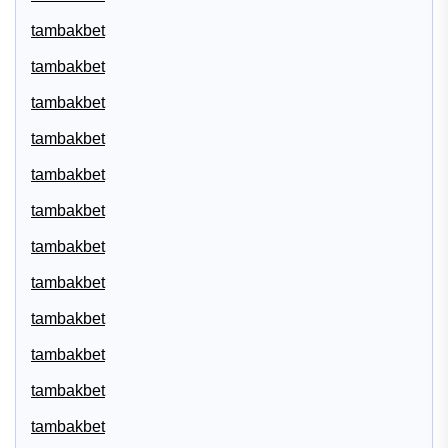
tambakbet
tambakbet
tambakbet
tambakbet
tambakbet
tambakbet
tambakbet
tambakbet
tambakbet
tambakbet
tambakbet
tambakbet