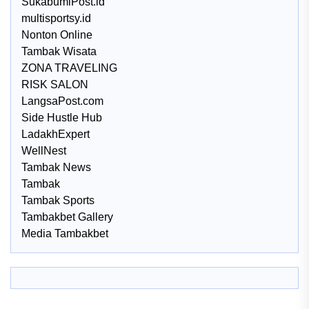
SukabumiPost.id
multisportsy.id
Nonton Online
Tambak Wisata
ZONA TRAVELING
RISK SALON
LangsaPost.com
Side Hustle Hub
LadakhExpert
WellNest
Tambak News
Tambak
Tambak Sports
Tambakbet Gallery
Media Tambakbet