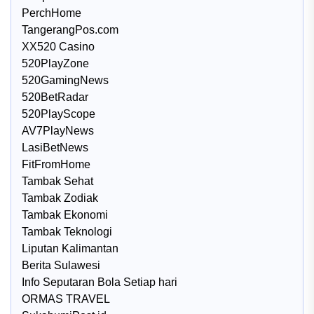
PerchHome
TangerangPos.com
XX520 Casino
520PlayZone
520GamingNews
520BetRadar
520PlayScope
AV7PlayNews
LasiBetNews
FitFromHome
Tambak Sehat
Tambak Zodiak
Tambak Ekonomi
Tambak Teknologi
Liputan Kalimantan
Berita Sulawesi
Info Seputaran Bola Setiap hari
ORMAS TRAVEL