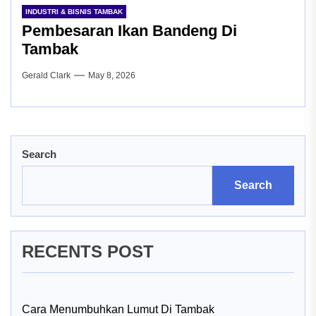
INDUSTRI & BISNIS TAMBAK
Pembesaran Ikan Bandeng Di
Tambak
Gerald Clark
May 8, 2026
Search
Search
RECENTS POST
Cara Menumbuhkan Lumut Di Tambak