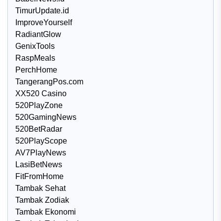
TimurUpdate.id
ImproveYourself
RadiantGlow
GenixTools
RaspMeals
PerchHome
TangerangPos.com
XX520 Casino
520PlayZone
520GamingNews
520BetRadar
520PlayScope
AV7PlayNews
LasiBetNews
FitFromHome
Tambak Sehat
Tambak Zodiak
Tambak Ekonomi