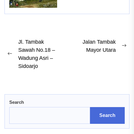
Post
Jl. Tambak
Jalan Tambak
Ne
Sawah No.18 –
Mayor Utara
navigation
Previous
pos
Wadung Asri –
post:
Sidoarjo
Search
Search