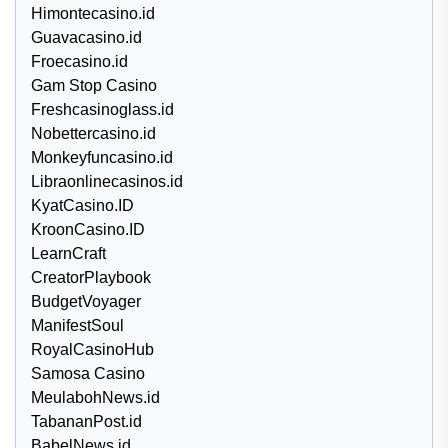
Himontecasino.id
Guavacasino.id
Froecasino.id
Gam Stop Casino
Freshcasinoglass.id
Nobettercasino.id
Monkeyfuncasino.id
Libraonlinecasinos.id
KyatCasino.ID
KroonCasino.ID
LearnCraft
CreatorPlaybook
BudgetVoyager
ManifestSoul
RoyalCasinoHub
Samosa Casino
MeulabohNews.id
TabananPost.id
BabelNews.id