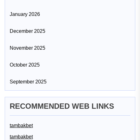
January 2026
December 2025
November 2025
October 2025
September 2025
RECOMMENDED WEB LINKS
tambakbet
tambakbet