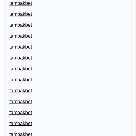
tambakbet
tambakbet
tambakbet
tambakbet
tambakbet
tambakbet
tambakbet
tambakbet
tambakbet
tambakbet
tambakbet
tambakbet
tambakbet