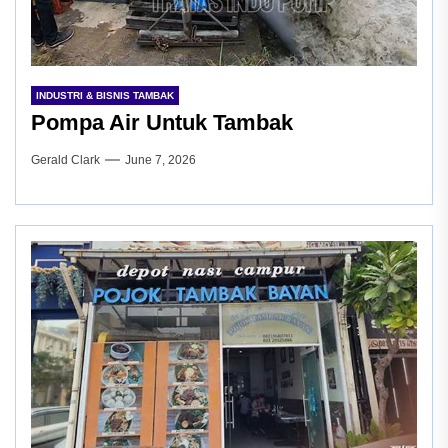
INDUSTRI & BISNIS TAMBAK
Pompa Air Untuk Tambak
Gerald Clark
June 7, 2026