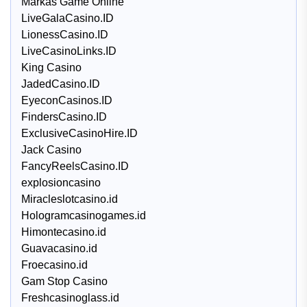
Markas Game Online
LiveGalaCasino.ID
LionessCasino.ID
LiveCasinoLinks.ID
King Casino
JadedCasino.ID
EyeconCasinos.ID
FindersCasino.ID
ExclusiveCasinoHire.ID
Jack Casino
FancyReelsCasino.ID
explosioncasino
Miracleslotcasino.id
Hologramcasinogames.id
Himontecasino.id
Guavacasino.id
Froecasino.id
Gam Stop Casino
Freshcasinoglass.id