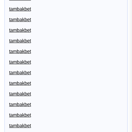
tambakbet
tambakbet
tambakbet
tambakbet
tambakbet
tambakbet
tambakbet
tambakbet
tambakbet
tambakbet
tambakbet
tambakbet