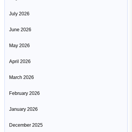
July 2026
June 2026
May 2026
April 2026
March 2026
February 2026
January 2026
December 2025