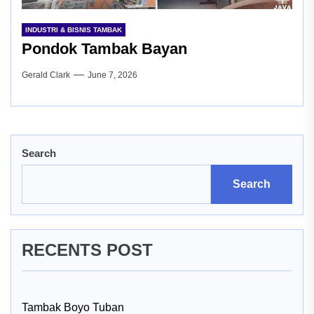
INDUSTRI & BISNIS TAMBAK
Pondok Tambak Bayan
Gerald Clark
June 7, 2026
Search
Search
RECENTS POST
Tambak Boyo Tuban