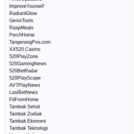
ImproveYourself
RadiantGlow
GenixTools
RaspMeals
PerchHome
TangerangPos.com
XX520 Casino
520PlayZone
520GamingNews
520BetRadar
520PlayScope
AV7PlayNews
LasiBetNews
FitFromHome
Tambak Sehat
Tambak Zodiak
Tambak Ekonomi
Tambak Teknologi