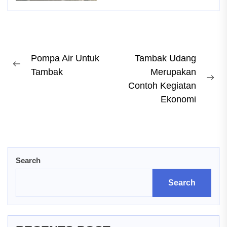
Post
Pompa Air Untuk
Tambak Udang
Previous
Tambak
Merupakan
navigation
post:
Ne
Contoh Kegiatan
pos
Ekonomi
Search
Search