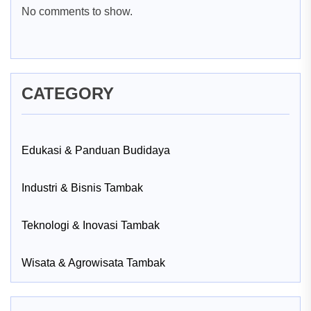
No comments to show.
CATEGORY
Edukasi & Panduan Budidaya
Industri & Bisnis Tambak
Teknologi & Inovasi Tambak
Wisata & Agrowisata Tambak