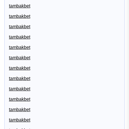
tambakbet
tambakbet
tambakbet
tambakbet
tambakbet
tambakbet
tambakbet
tambakbet
tambakbet
tambakbet
tambakbet
tambakbet