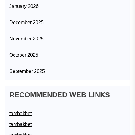
January 2026
December 2025
November 2025
October 2025
September 2025
RECOMMENDED WEB LINKS
tambakbet
tambakbet