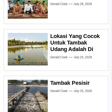
Gerald Clark
July 26, 2026
Lokasi Yang Cocok
Untuk Tambak
Udang Adalah Di
Gerald Clark
July 25, 2026
Tambak Pesisir
Gerald Clark
July 25, 2026