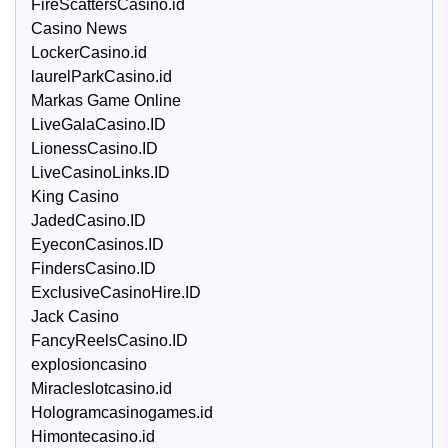
FireScattersCasino.id
Casino News
LockerCasino.id
laurelParkCasino.id
Markas Game Online
LiveGalaCasino.ID
LionessCasino.ID
LiveCasinoLinks.ID
King Casino
JadedCasino.ID
EyeconCasinos.ID
FindersCasino.ID
ExclusiveCasinoHire.ID
Jack Casino
FancyReelsCasino.ID
explosioncasino
Miracleslotcasino.id
Hologramcasinogames.id
Himontecasino.id