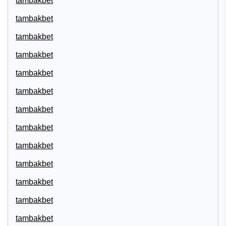
tambakbet
tambakbet
tambakbet
tambakbet
tambakbet
tambakbet
tambakbet
tambakbet
tambakbet
tambakbet
tambakbet
tambakbet
tambakbet