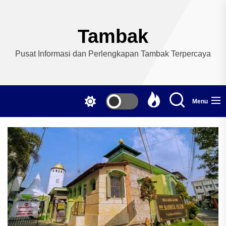
Skip
to
the
Tambak
content
Pusat Informasi dan Perlengkapan Tambak Terpercaya
Menu