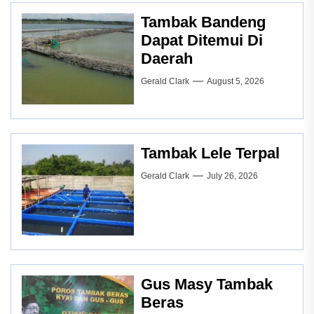
Tambak Bandeng
Dapat Ditemui Di
Daerah
Gerald Clark
August 5, 2026
Tambak Lele Terpal
Gerald Clark
July 26, 2026
Gus Masy Tambak
Beras