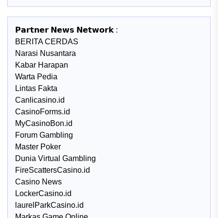
𝗣𝗮𝗿𝘁𝗻𝗲𝗿 𝗡𝗲𝘄𝘀 𝗡𝗲𝘁𝘄𝗼𝗿𝗸 :
BERITA CERDAS
Narasi Nusantara
Kabar Harapan
Warta Pedia
Lintas Fakta
Canlicasino.id
CasinoForms.id
MyCasinoBon.id
Forum Gambling
Master Poker
Dunia Virtual Gambling
FireScattersCasino.id
Casino News
LockerCasino.id
laurelParkCasino.id
Markas Game Online