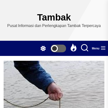
Skip
to
the
Tambak
content
Pusat Informasi dan Perlengkapan Tambak Terpercaya
Menu