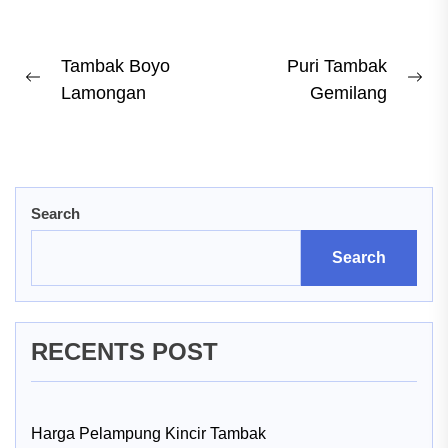
Post
Tambak Boyo
Puri Tambak
Previous
Ne
Lamongan
Gemilang
navigation
post:
pos
Search
Search
RECENTS POST
Harga Pelampung Kincir Tambak