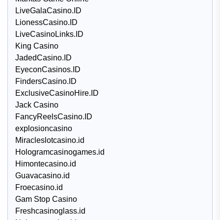
LiveGalaCasino.ID
LionessCasino.ID
LiveCasinoLinks.ID
King Casino
JadedCasino.ID
EyeconCasinos.ID
FindersCasino.ID
ExclusiveCasinoHire.ID
Jack Casino
FancyReelsCasino.ID
explosioncasino
Miracleslotcasino.id
Hologramcasinogames.id
Himontecasino.id
Guavacasino.id
Froecasino.id
Gam Stop Casino
Freshcasinoglass.id