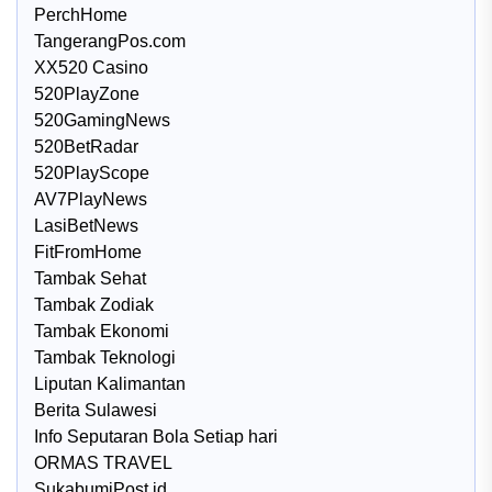
PerchHome
TangerangPos.com
XX520 Casino
520PlayZone
520GamingNews
520BetRadar
520PlayScope
AV7PlayNews
LasiBetNews
FitFromHome
Tambak Sehat
Tambak Zodiak
Tambak Ekonomi
Tambak Teknologi
Liputan Kalimantan
Berita Sulawesi
Info Seputaran Bola Setiap hari
ORMAS TRAVEL
SukabumiPost.id