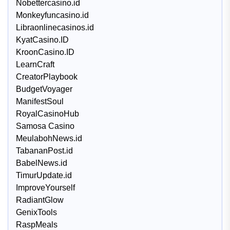
Nobettercasino.id
Monkeyfuncasino.id
Libraonlinecasinos.id
KyatCasino.ID
KroonCasino.ID
LearnCraft
CreatorPlaybook
BudgetVoyager
ManifestSoul
RoyalCasinoHub
Samosa Casino
MeulabohNews.id
TabananPost.id
BabelNews.id
TimurUpdate.id
ImproveYourself
RadiantGlow
GenixTools
RaspMeals