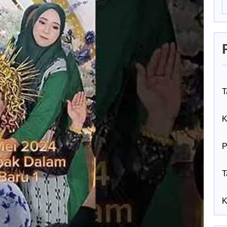
T
K
P
T
K