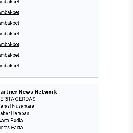
ambakbet
ambakbet
ambakbet
ambakbet
ambakbet
ambakbet
ambakbet
𝗮𝗿𝘁𝗻𝗲𝗿 𝗡𝗲𝘄𝘀 𝗡𝗲𝘁𝘄𝗼𝗿𝗸 :
BERITA CERDAS
arasi Nusantara
abar Harapan
arta Pedia
intas Fakta