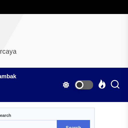
ercaya
Tambak
earch
Search