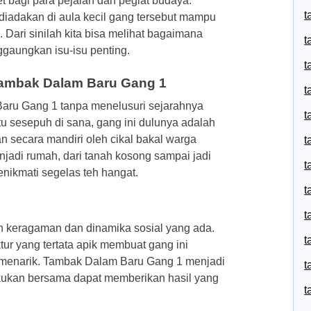
et bagi para pejalan dan pegiat budaya.
t
iadakan di aula kecil gang tersebut mampu
 Dari sinilah kita bisa melihat bagaimana
t
gaungkan isu-isu penting.
t
Tambak Dalam Baru Gang 1
t
Baru Gang 1 tanpa menelusuri sejarahnya
t
tu sesepuh di sana, gang ini dulunya adalah
secara mandiri oleh cikal bakal warga
t
njadi rumah, dari tanah kosong sampai jadi
t
nikmati segelas teh hangat.
t
t
ah keragaman dan dinamika sosial yang ada.
t
uktur yang tertata apik membuat gang ini
 menarik. Tambak Dalam Baru Gang 1 menjadi
t
ukan bersama dapat memberikan hasil yang
t