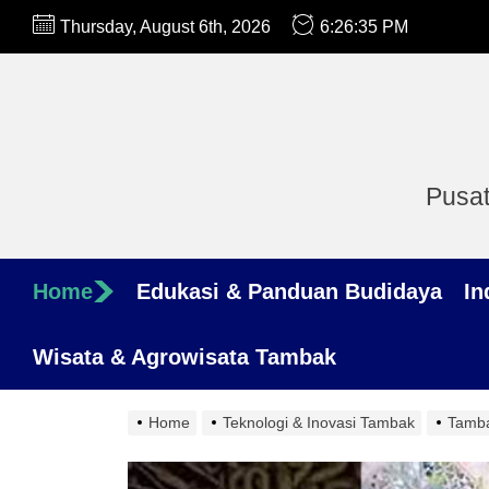
Skip
Thursday, August 6th, 2026
6:26:36 PM
to
the
content
Pusat
Home
Edukasi & Panduan Budidaya
In
Wisata & Agrowisata Tambak
Home
Teknologi & Inovasi Tambak
Tamba