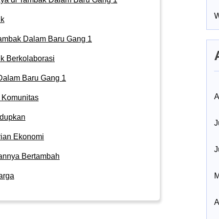
W
ik
 Tambak Dalam Baru Gang 1
uk Berkolaborasi
Dalam Baru Gang 1
A
t Komunitas
idupkan
J
rian Ekonomi
J
annya Bertambah
arga
M
A