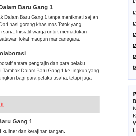
t
 Dalam Baru Gang 1
t
ak Dalam Baru Gang 1 tanpa menikmati sajian
t
Dari nasi goreng khas mas Totok yang
i sana. Inisiatif warga untuk memadukan
t
 wisatawan lokal maupun mancanegara.
t
olaborasi
t
boratif antara pengrajin dan para pelaku
t
i Tambak Dalam Baru Gang 1 ke lingkup yang
ungkan bagi para pelaku usaha, tetapi juga

ah
N
K
Baru Gang 1
W
L
kuliner dan kerajinan tangan.