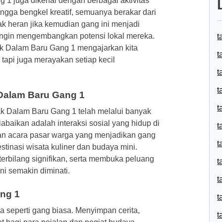
 1 juga dikenal dengan berbagai aktivitas
ingga bengkel kreatif, semuanya berakar dari
k heran jika kemudian gang ini menjadi
ingin mengembangkan potensi lokal mereka.
t
ak Dalam Baru Gang 1 mengajarkan kita
t
tapi juga merayakan setiap kecil
t
t
 Dalam Baru Gang 1
t
k Dalam Baru Gang 1 telah melalui banyak
abaikan adalah interaksi sosial yang hidup di
t
an acara pasar warga yang menjadikan gang
t
stinasi wisata kuliner dan budaya mini.
erbilang signifikan, serta membuka peluang
t
ni semakin diminati.
t
ng 1
t
seperti gang biasa. Menyimpan cerita,
t