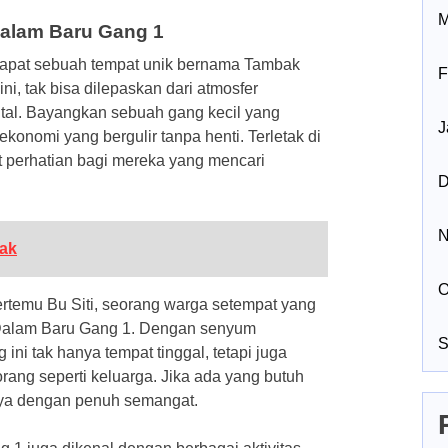
M
alam Baru Gang 1
dapat sebuah tempat unik bernama Tambak
F
i, tak bisa dilepaskan dari atmosfer
ntal. Bayangkan sebuah gang kecil yang
J
 ekonomi yang bergulir tanpa henti. Terletak di
at perhatian bagi mereka yang mencari
D
N
ak
O
ertemu Bu Siti, seorang warga setempat yang
k Dalam Baru Gang 1. Dengan senyum
S
ni tak hanya tempat tinggal, tetapi juga
rang seperti keluarga. Jika ada yang butuh
anya dengan penuh semangat.