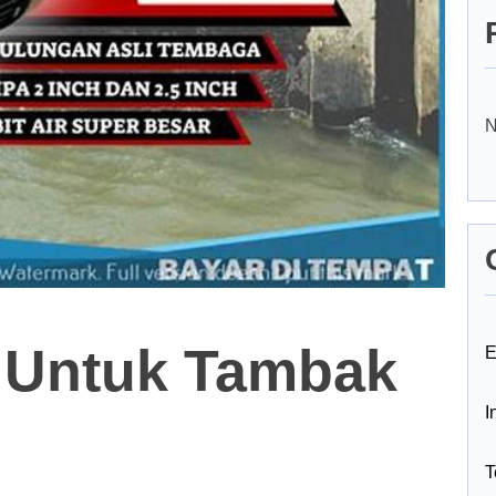
N
 Untuk Tambak
E
I
T