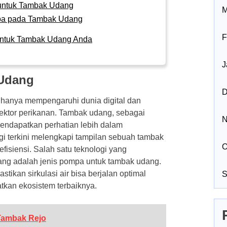
 untuk Tambak Udang
M
a pada Tambak Udang
F
untuk Tambak Udang Anda
J
 Udang
D
k hanya mempengaruhi dunia digital dan
sektor perikanan. Tambak udang, sebagai
N
mendapatkan perhatian lebih dalam
gi terkini melengkapi tampilan sebuah tambak
O
fisiensi. Salah satu teknologi yang
ang adalah jenis pompa untuk tambak udang.
ikan sirkulasi air bisa berjalan optimal
S
kan ekosistem terbaiknya.
Tambak Rejo