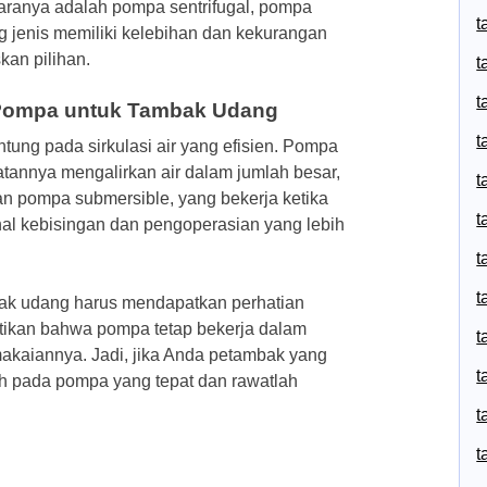
aranya adalah pompa sentrifugal, pompa
t
g jenis memiliki kelebihan dan kekurangan
an pilihan.
t
t
Pompa untuk Tambak Udang
t
ung pada sirkulasi air yang efisien. Pompa
uatannya mengalirkan air dalam jumlah besar,
t
an pompa submersible, yang bekerja ketika
t
al kebisingan dan pengoperasian yang lebih
t
t
ak udang harus mendapatkan perhatian
tikan bahwa pompa tetap bekerja dalam
t
akaiannya. Jadi, jika Anda petambak yang
t
ah pada pompa yang tepat dan rawatlah
t
t