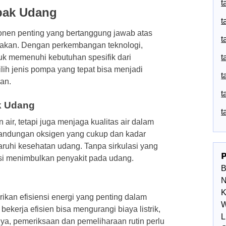
t
bak Udang
t
en penting yang bertanggung jawab atas
t
akan. Dengan perkembangan teknologi,
t
uk memenuhi kebutuhan spesifik dari
ih jenis pompa yang tepat bisa menjadi
t
an.
t
k Udang
t
air, tetapi juga menjaga kualitas air dalam
i kandungan oksigen yang cukup dan kadar
ruhi kesehatan udang. Tanpa sirkulasi yang

nsi menimbulkan penyakit pada udang.
N
K
kan efisiensi energi yang penting dalam
W
kerja efisien bisa mengurangi biaya listrik,
L
a, pemeriksaan dan pemeliharaan rutin perlu