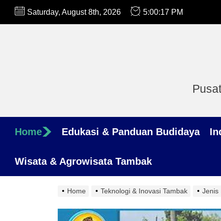
Skip
Saturday, August 8th, 2026
5:00:18 PM
to
the
content
Pusat
Home
Edukasi & Panduan Budidaya
In
Wisata & Agrowisata Tambak
Home
Teknologi & Inovasi Tambak
Jenis