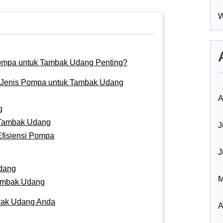
W
ompa untuk Tambak Udang Penting?
Jenis Pompa untuk Tambak Udang
A
g
 Tambak Udang
J
fisiensi Pompa
J
dang
M
ambak Udang
bak Udang Anda
A