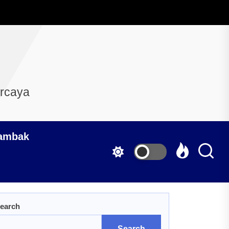
ercaya
Tambak
earch
Search