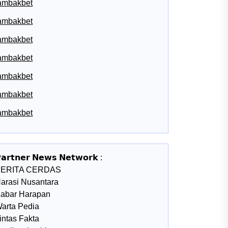
ambakbet
ambakbet
ambakbet
ambakbet
ambakbet
ambakbet
ambakbet
𝗮𝗿𝘁𝗻𝗲𝗿 𝗡𝗲𝘄𝘀 𝗡𝗲𝘁𝘄𝗼𝗿𝗸 :
BERITA CERDAS
arasi Nusantara
abar Harapan
arta Pedia
intas Fakta