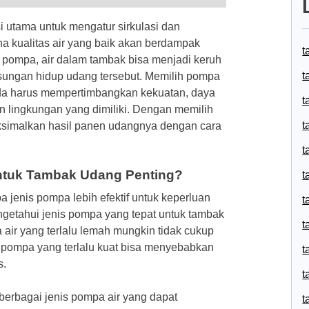
 utama untuk mengatur sirkulasi dan
ena kualitas air yang baik akan berdampak
t
pompa, air dalam tambak bisa menjadi keruh
t
sungan hidup udang tersebut. Memilih pompa
nda harus mempertimbangkan kekuatan, daya
t
an lingkungan yang dimiliki. Dengan memilih
t
ksimalkan hasil panen udangnya dengan cara
t
ntuk Tambak Udang Penting?
t
jenis pompa lebih efektif untuk keperluan
t
ngetahui jenis pompa yang tepat untuk tambak
t
ir yang terlalu lemah mungkin tidak cukup
a pompa yang terlalu kuat bisa menyebabkan
t
s.
t
erbagai jenis pompa air yang dapat
t