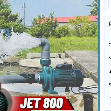
C
M
S
S
P