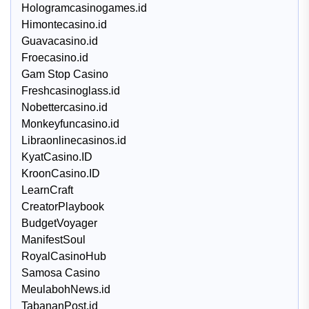
Hologramcasinogames.id
Himontecasino.id
Guavacasino.id
Froecasino.id
Gam Stop Casino
Freshcasinoglass.id
Nobettercasino.id
Monkeyfuncasino.id
Libraonlinecasinos.id
KyatCasino.ID
KroonCasino.ID
LearnCraft
CreatorPlaybook
BudgetVoyager
ManifestSoul
RoyalCasinoHub
Samosa Casino
MeulabohNews.id
TabananPost.id