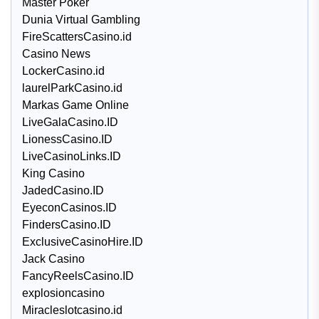
Master Poker
Dunia Virtual Gambling
FireScattersCasino.id
Casino News
LockerCasino.id
laurelParkCasino.id
Markas Game Online
LiveGalaCasino.ID
LionessCasino.ID
LiveCasinoLinks.ID
King Casino
JadedCasino.ID
EyeconCasinos.ID
FindersCasino.ID
ExclusiveCasinoHire.ID
Jack Casino
FancyReelsCasino.ID
explosioncasino
Miracleslotcasino.id