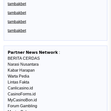
tambakbet
tambakbet
tambakbet
tambakbet
𝗣𝗮𝗿𝘁𝗻𝗲𝗿 𝗡𝗲𝘄𝘀 𝗡𝗲𝘁𝘄𝗼𝗿𝗸 :
BERITA CERDAS
Narasi Nusantara
Kabar Harapan
Warta Pedia
Lintas Fakta
Canlicasino.id
CasinoForms.id
MyCasinoBon.id
Forum Gambling