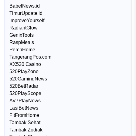
BabelNews.id
TimurUpdate.id
ImproveYourself
RadiantGlow
GenixTools
RaspMeals
PerchHome
TangerangPos.com
XX520 Casino
520PlayZone
520GamingNews
520BetRadar
520PlayScope
AV7PlayNews
LasiBetNews
FitFromHome
Tambak Sehat
Tambak Zodiak