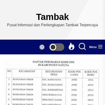
Skip
to
the
Tambak
content
Pusat Informasi dan Perlengkapan Tambak Terpercaya
Menu