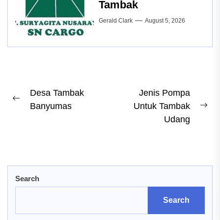
Tambak
Gerald Clark
August 5, 2026
Post
Desa Tambak
Jenis Pompa
Previous
Banyumas
Untuk Tambak
navigation
Ne
post:
Udang
pos
Search
Search