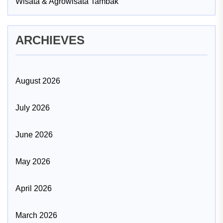
Wisata & Agrowisata Tambak
ARCHIEVES
August 2026
July 2026
June 2026
May 2026
April 2026
March 2026