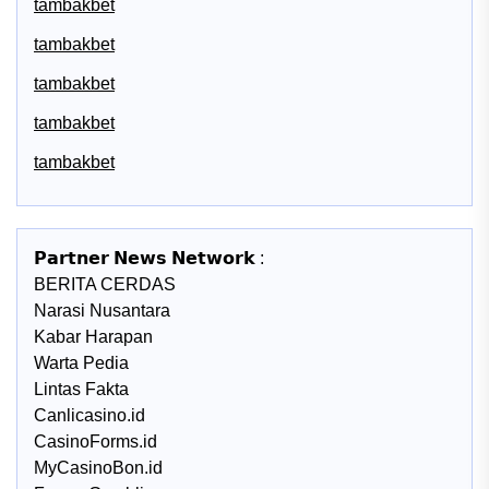
tambakbet
tambakbet
tambakbet
tambakbet
tambakbet
𝗣𝗮𝗿𝘁𝗻𝗲𝗿 𝗡𝗲𝘄𝘀 𝗡𝗲𝘁𝘄𝗼𝗿𝗸 :
BERITA CERDAS
Narasi Nusantara
Kabar Harapan
Warta Pedia
Lintas Fakta
Canlicasino.id
CasinoForms.id
MyCasinoBon.id