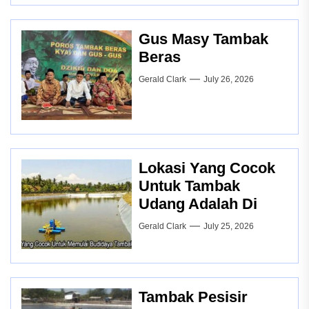
Gus Masy Tambak
Beras
Gerald Clark
July 26, 2026
Lokasi Yang Cocok
Untuk Tambak
Udang Adalah Di
Gerald Clark
July 25, 2026
Tambak Pesisir