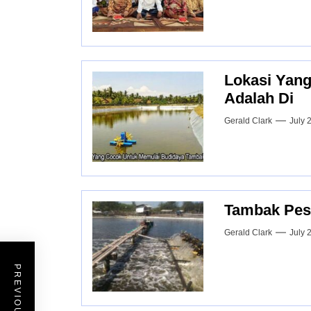
Lokasi Yan
Adalah Di
Gerald Clark
July 
Tambak Pesi
Gerald Clark
July 