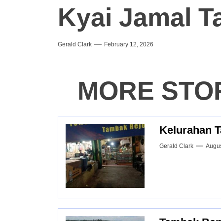
Kyai Jamal 
Gerald Clark
February 12, 2026
MORE STO
Kelurahan 
Gerald Clark
Augus