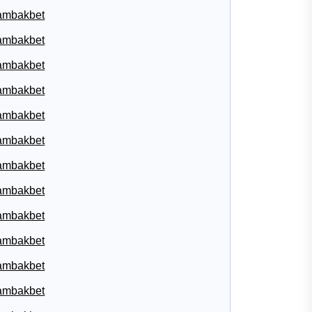
ambakbet
ambakbet
ambakbet
ambakbet
ambakbet
ambakbet
ambakbet
ambakbet
ambakbet
ambakbet
ambakbet
ambakbet