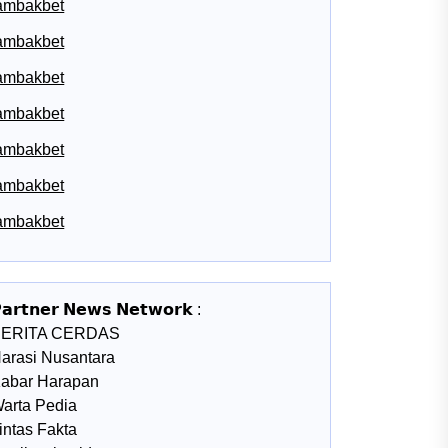
ambakbet
ambakbet
ambakbet
ambakbet
ambakbet
ambakbet
ambakbet
𝗮𝗿𝘁𝗻𝗲𝗿 𝗡𝗲𝘄𝘀 𝗡𝗲𝘁𝘄𝗼𝗿𝗸 :
BERITA CERDAS
arasi Nusantara
abar Harapan
arta Pedia
intas Fakta