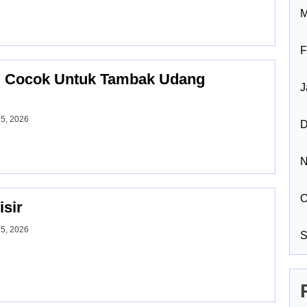
M
F
g Cocok Untuk Tambak Udang
J
25, 2026
D
N
O
sir
25, 2026
S