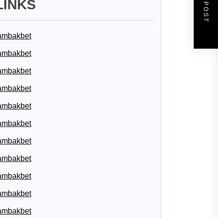
NEXT POST
LINKS
ambakbet
ambakbet
ambakbet
ambakbet
ambakbet
ambakbet
ambakbet
ambakbet
ambakbet
ambakbet
ambakbet