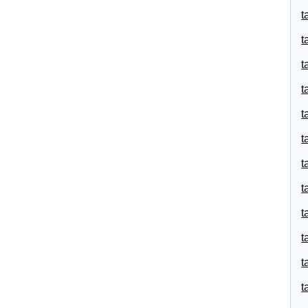
t
t
t
t
t
t
t
t
t
t
t
t