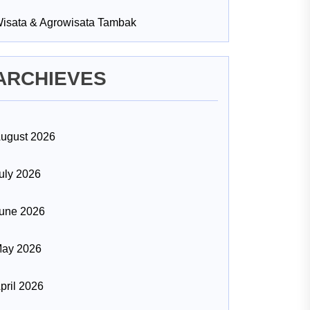
isata & Agrowisata Tambak
ARCHIEVES
ugust 2026
uly 2026
une 2026
ay 2026
pril 2026