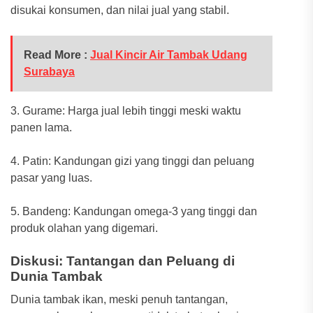
disukai konsumen, dan nilai jual yang stabil.
Read More :
Jual Kincir Air Tambak Udang
Surabaya
3. Gurame: Harga jual lebih tinggi meski waktu
panen lama.
4. Patin: Kandungan gizi yang tinggi dan peluang
pasar yang luas.
5. Bandeng: Kandungan omega-3 yang tinggi dan
produk olahan yang digemari.
Diskusi: Tantangan dan Peluang di
Dunia Tambak
Dunia tambak ikan, meski penuh tantangan,