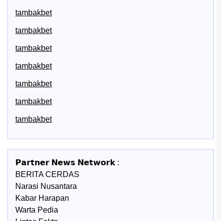
tambakbet
tambakbet
tambakbet
tambakbet
tambakbet
tambakbet
tambakbet
𝗣𝗮𝗿𝘁𝗻𝗲𝗿 𝗡𝗲𝘄𝘀 𝗡𝗲𝘁𝘄𝗼𝗿𝗸 :
BERITA CERDAS
Narasi Nusantara
Kabar Harapan
Warta Pedia