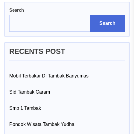
Search
Search
RECENTS POST
Mobil Terbakar Di Tambak Banyumas
Sid Tambak Garam
Smp 1 Tambak
Pondok Wisata Tambak Yudha