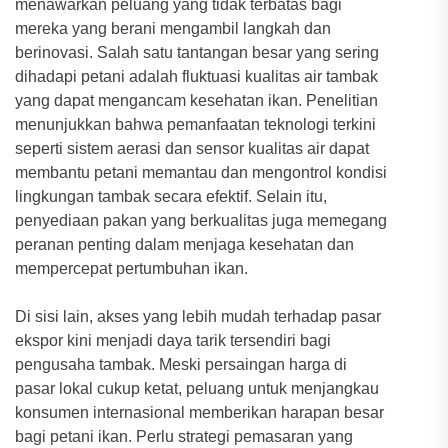
menawarkan peluang yang tidak terbatas bagi
mereka yang berani mengambil langkah dan
berinovasi. Salah satu tantangan besar yang sering
dihadapi petani adalah fluktuasi kualitas air tambak
yang dapat mengancam kesehatan ikan. Penelitian
menunjukkan bahwa pemanfaatan teknologi terkini
seperti sistem aerasi dan sensor kualitas air dapat
membantu petani memantau dan mengontrol kondisi
lingkungan tambak secara efektif. Selain itu,
penyediaan pakan yang berkualitas juga memegang
peranan penting dalam menjaga kesehatan dan
mempercepat pertumbuhan ikan.
Di sisi lain, akses yang lebih mudah terhadap pasar
ekspor kini menjadi daya tarik tersendiri bagi
pengusaha tambak. Meski persaingan harga di
pasar lokal cukup ketat, peluang untuk menjangkau
konsumen internasional memberikan harapan besar
bagi petani ikan. Perlu strategi pemasaran yang