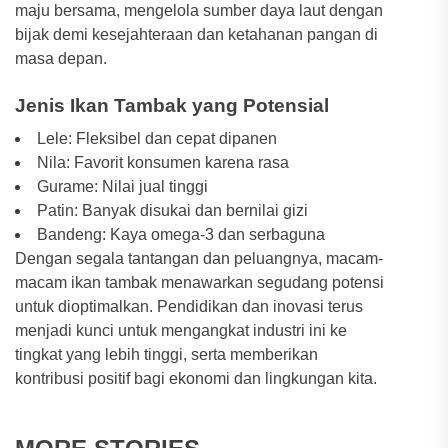
maju bersama, mengelola sumber daya laut dengan
bijak demi kesejahteraan dan ketahanan pangan di
masa depan.
Jenis Ikan Tambak yang Potensial
Lele: Fleksibel dan cepat dipanen
Nila: Favorit konsumen karena rasa
Gurame: Nilai jual tinggi
Patin: Banyak disukai dan bernilai gizi
Bandeng: Kaya omega-3 dan serbaguna
Dengan segala tantangan dan peluangnya, macam-
macam ikan tambak menawarkan segudang potensi
untuk dioptimalkan. Pendidikan dan inovasi terus
menjadi kunci untuk mengangkat industri ini ke
tingkat yang lebih tinggi, serta memberikan
kontribusi positif bagi ekonomi dan lingkungan kita.