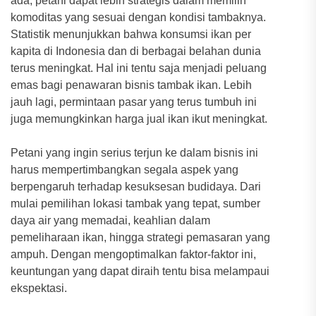
ada, petani dapat lebih strategis dalam memilih
komoditas yang sesuai dengan kondisi tambaknya.
Statistik menunjukkan bahwa konsumsi ikan per
kapita di Indonesia dan di berbagai belahan dunia
terus meningkat. Hal ini tentu saja menjadi peluang
emas bagi penawaran bisnis tambak ikan. Lebih
jauh lagi, permintaan pasar yang terus tumbuh ini
juga memungkinkan harga jual ikan ikut meningkat.
Petani yang ingin serius terjun ke dalam bisnis ini
harus mempertimbangkan segala aspek yang
berpengaruh terhadap kesuksesan budidaya. Dari
mulai pemilihan lokasi tambak yang tepat, sumber
daya air yang memadai, keahlian dalam
pemeliharaan ikan, hingga strategi pemasaran yang
ampuh. Dengan mengoptimalkan faktor-faktor ini,
keuntungan yang dapat diraih tentu bisa melampaui
ekspektasi.