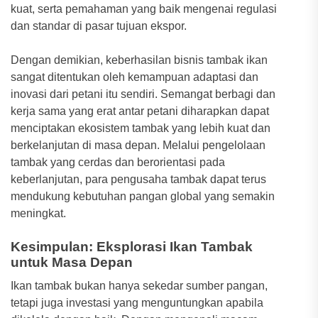
kuat, serta pemahaman yang baik mengenai regulasi
dan standar di pasar tujuan ekspor.
Dengan demikian, keberhasilan bisnis tambak ikan
sangat ditentukan oleh kemampuan adaptasi dan
inovasi dari petani itu sendiri. Semangat berbagi dan
kerja sama yang erat antar petani diharapkan dapat
menciptakan ekosistem tambak yang lebih kuat dan
berkelanjutan di masa depan. Melalui pengelolaan
tambak yang cerdas dan berorientasi pada
keberlanjutan, para pengusaha tambak dapat terus
mendukung kebutuhan pangan global yang semakin
meningkat.
Kesimpulan: Eksplorasi Ikan Tambak
untuk Masa Depan
Ikan tambak bukan hanya sekedar sumber pangan,
tetapi juga investasi yang menguntungkan apabila