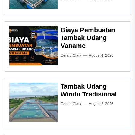
Biaya Pembuatan
Tambak Udang
Vaname
Gerald Clark
August 4, 2026
Tambak Udang
Windu Tradisional
Gerald Clark
August 3, 2026