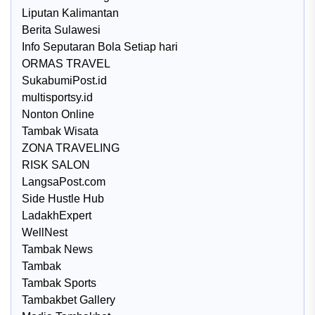
Liputan Kalimantan
Berita Sulawesi
Info Seputaran Bola Setiap hari
ORMAS TRAVEL
SukabumiPost.id
multisportsy.id
Nonton Online
Tambak Wisata
ZONA TRAVELING
RISK SALON
LangsaPost.com
Side Hustle Hub
LadakhExpert
WellNest
Tambak News
Tambak
Tambak Sports
Tambakbet Gallery