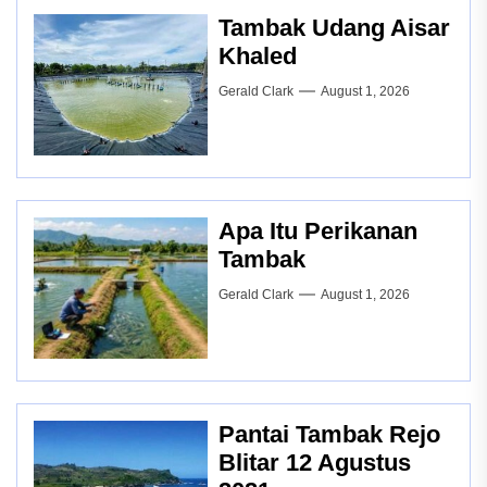
Tambak Udang Aisar
Khaled
Gerald Clark
August 1, 2026
Apa Itu Perikanan
Tambak
Gerald Clark
August 1, 2026
Pantai Tambak Rejo
Blitar 12 Agustus