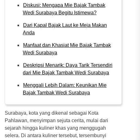
Diskusi: Mengapa Mie Bajak Tambak
Wedi Surabaya Begitu Istimewa?
Dari Kapal Bajak Laut ke Meja Makan
Anda
Manfaat dan Khasiat Mie Bajak Tambak
Wedi Surabaya
Deskripsi Menarik: Daya Tarik Tersendiri
dari Mie Bajak Tambak Wedi Surabaya
Menggali Lebih Dalam: Keunikan Mie
Bajak Tambak Wedi Surabaya
Surabaya, kota yang dikenal sebagai Kota
Pahlawan, menyimpan sejuta cerita, mulai dari
sejarah hingga kuliner khas yang menggugah
selera. Di antara kuliner tersebut, tersembunyi