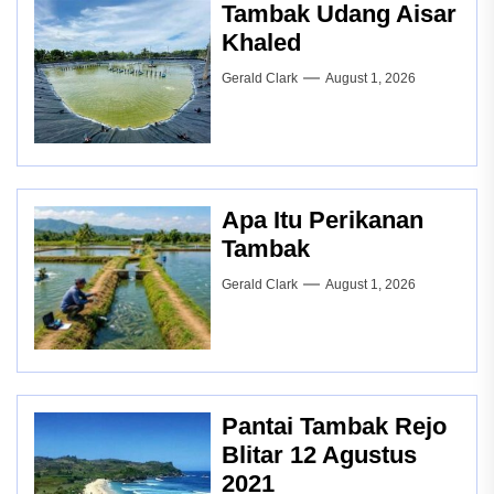
Tambak Udang Aisar
Khaled
Gerald Clark
August 1, 2026
Apa Itu Perikanan
Tambak
Gerald Clark
August 1, 2026
Pantai Tambak Rejo
Blitar 12 Agustus
2021