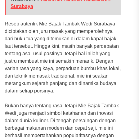
Surabaya
Resep autentik Mie Bajak Tambak Wedi Surabaya
diciptakan oleh juru masak yang memperolehnya
dari buku tua yang ditemukan di dalam kapal bajak
laut tersebut. Hingga kini, masih banyak perdebatan
tentang asal-usul pastinya, tetapi hal inilah yang
justru membuat mie ini semakin menarik. Dengan
varian rasa yang kaya, perpaduan bumbu khas lokal,
dan teknik memasak tradisional, mie ini seakan
merangkum sejarah panjang dan dinamika budaya
dalam setiap porsinya.
Bukan hanya tentang rasa, tetapi Mie Bajak Tambak
Wedi juga menjadi simbol ketahanan dan inovasi
dalam dunia kuliner. Di tengah persaingan dengan
berbagai makanan modern dan cepat saji, mie ini
berhasil mempertahankan popularitasnya dengan