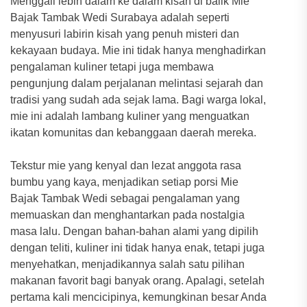
Menggali lebih dalam ke dalam kisah di balik Mie
Bajak Tambak Wedi Surabaya adalah seperti
menyusuri labirin kisah yang penuh misteri dan
kekayaan budaya. Mie ini tidak hanya menghadirkan
pengalaman kuliner tetapi juga membawa
pengunjung dalam perjalanan melintasi sejarah dan
tradisi yang sudah ada sejak lama. Bagi warga lokal,
mie ini adalah lambang kuliner yang menguatkan
ikatan komunitas dan kebanggaan daerah mereka.
Tekstur mie yang kenyal dan lezat anggota rasa
bumbu yang kaya, menjadikan setiap porsi Mie
Bajak Tambak Wedi sebagai pengalaman yang
memuaskan dan menghantarkan pada nostalgia
masa lalu. Dengan bahan-bahan alami yang dipilih
dengan teliti, kuliner ini tidak hanya enak, tetapi juga
menyehatkan, menjadikannya salah satu pilihan
makanan favorit bagi banyak orang. Apalagi, setelah
pertama kali mencicipinya, kemungkinan besar Anda