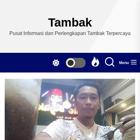
Skip
to
the
Tambak
content
Pusat Informasi dan Perlengkapan Tambak Terpercaya
Menu