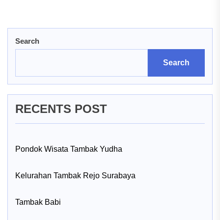
Search
Search
RECENTS POST
Pondok Wisata Tambak Yudha
Kelurahan Tambak Rejo Surabaya
Tambak Babi