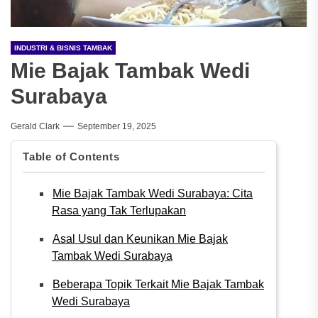
INDUSTRI & BISNIS TAMBAK
Mie Bajak Tambak Wedi
Surabaya
Gerald Clark
September 19, 2025
Table of Contents
Mie Bajak Tambak Wedi Surabaya: Cita
Rasa yang Tak Terlupakan
Asal Usul dan Keunikan Mie Bajak
Tambak Wedi Surabaya
Beberapa Topik Terkait Mie Bajak Tambak
Wedi Surabaya