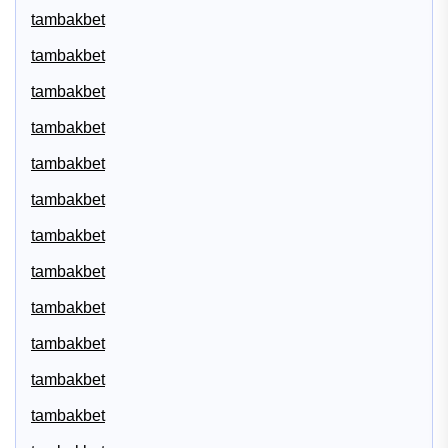
tambakbet
tambakbet
tambakbet
tambakbet
tambakbet
tambakbet
tambakbet
tambakbet
tambakbet
tambakbet
tambakbet
tambakbet