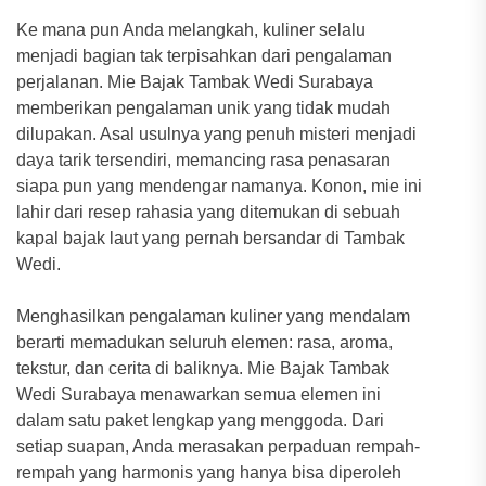
Ke mana pun Anda melangkah, kuliner selalu
menjadi bagian tak terpisahkan dari pengalaman
perjalanan. Mie Bajak Tambak Wedi Surabaya
memberikan pengalaman unik yang tidak mudah
dilupakan. Asal usulnya yang penuh misteri menjadi
daya tarik tersendiri, memancing rasa penasaran
siapa pun yang mendengar namanya. Konon, mie ini
lahir dari resep rahasia yang ditemukan di sebuah
kapal bajak laut yang pernah bersandar di Tambak
Wedi.
Menghasilkan pengalaman kuliner yang mendalam
berarti memadukan seluruh elemen: rasa, aroma,
tekstur, dan cerita di baliknya. Mie Bajak Tambak
Wedi Surabaya menawarkan semua elemen ini
dalam satu paket lengkap yang menggoda. Dari
setiap suapan, Anda merasakan perpaduan rempah-
rempah yang harmonis yang hanya bisa diperoleh