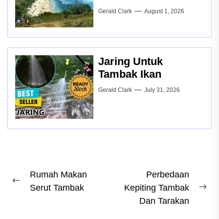
Gerald Clark
August 1, 2026
Jaring Untuk
Tambak Ikan
Gerald Clark
July 31, 2026
Post
Rumah Makan
Perbedaan
Previous
Serut Tambak
Kepiting Tambak
navigation
Ne
post:
Dan Tarakan
pos