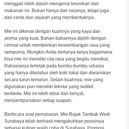
menggali lebih dalam mengenai keunikan dari
makanan ini. Bukan hanya dari rasanya, tetapi juga
dari cerita dan sejarah yang membentuknya.
Mie ini dikenal dengan kuahnya yang kaya dan
aroma yang kuat. Bahan-bahannya dipilih dengan
cermat untuk memberikan keseimbangan rasa yang
sempurna. Mungkin Anda bertanya-tanya bagaimana
bisa mie ini memiliki cita rasa yang begitu memikat.
Rahasianya terletak pada bumbu-bumbu rahasia
yang hanya diketahui oleh koki lokal dan diwariskan
secara turun-temurun. Selain kuahnya, mie yang
digunakan pun memiliki tekstur yang sedikit
berbeda. Mie ini lebih tebal dan kenyal,
menyempurnakan setiap suapan.
Berbicara soal pemasaran, Mie Bajak Tambak Wedi
Surabaya telah berhasil mengukuhkan posisinya
sebagai kuliner wajib coba di Surabaya. Promosi