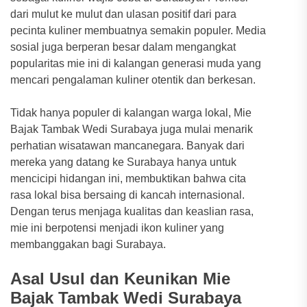
dari mulut ke mulut dan ulasan positif dari para
pecinta kuliner membuatnya semakin populer. Media
sosial juga berperan besar dalam mengangkat
popularitas mie ini di kalangan generasi muda yang
mencari pengalaman kuliner otentik dan berkesan.
Tidak hanya populer di kalangan warga lokal, Mie
Bajak Tambak Wedi Surabaya juga mulai menarik
perhatian wisatawan mancanegara. Banyak dari
mereka yang datang ke Surabaya hanya untuk
mencicipi hidangan ini, membuktikan bahwa cita
rasa lokal bisa bersaing di kancah internasional.
Dengan terus menjaga kualitas dan keaslian rasa,
mie ini berpotensi menjadi ikon kuliner yang
membanggakan bagi Surabaya.
Asal Usul dan Keunikan Mie
Bajak Tambak Wedi Surabaya