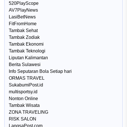
520PlayScope
AV7PlayNews
LasiBetNews
FitFromHome
Tambak Sehat
Tambak Zodiak
Tambak Ekonomi
Tambak Teknologi
Liputan Kalimantan
Berita Sulawesi
Info Seputaran Bola Setiap hari
ORMAS TRAVEL
SukabumiPost.id
multisportsy.id
Nonton Online
Tambak Wisata
ZONA TRAVELING
RISK SALON
LangsaPost.com