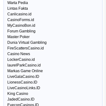
Warta Pedia
Lintas Fakta
Canlicasino.id
CasinoForms.id
MyCasinoBon.id
Forum Gambling
Master Poker
Dunia Virtual Gambling
FireScattersCasino.id
Casino News
LockerCasino.id
laurelParkCasino.id
Markas Game Online
LiveGalaCasino.ID
LionessCasino.ID
LiveCasinoLinks.ID
King Casino
JadedCasino.ID
EyeconCasinos.ID