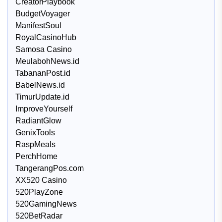
CreatorPlaybook
BudgetVoyager
ManifestSoul
RoyalCasinoHub
Samosa Casino
MeulabohNews.id
TabananPost.id
BabelNews.id
TimurUpdate.id
ImproveYourself
RadiantGlow
GenixTools
RaspMeals
PerchHome
TangerangPos.com
XX520 Casino
520PlayZone
520GamingNews
520BetRadar