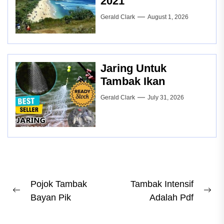
2021
Gerald Clark
August 1, 2026
Jaring Untuk
Tambak Ikan
Gerald Clark
July 31, 2026
Post
Pojok Tambak
Tambak Intensif
Previous
Ne
Bayan Pik
Adalah Pdf
navigation
post:
pos