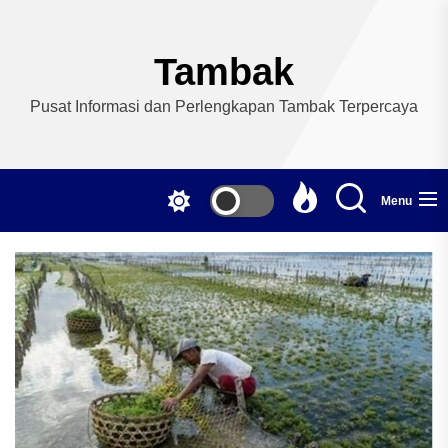
Skip
to
the
Tambak
content
Pusat Informasi dan Perlengkapan Tambak Terpercaya
Menu