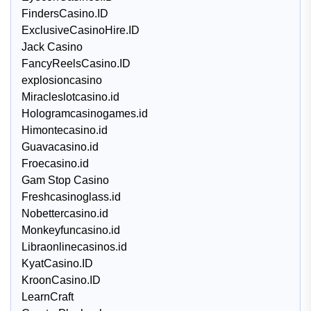
FindersCasino.ID
ExclusiveCasinoHire.ID
Jack Casino
FancyReelsCasino.ID
explosioncasino
Miracleslotcasino.id
Hologramcasinogames.id
Himontecasino.id
Guavacasino.id
Froecasino.id
Gam Stop Casino
Freshcasinoglass.id
Nobettercasino.id
Monkeyfuncasino.id
Libraonlinecasinos.id
KyatCasino.ID
KroonCasino.ID
LearnCraft