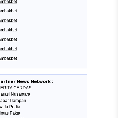
ambakbet
ambakbet
ambakbet
ambakbet
ambakbet
ambakbet
ambakbet
𝗮𝗿𝘁𝗻𝗲𝗿 𝗡𝗲𝘄𝘀 𝗡𝗲𝘁𝘄𝗼𝗿𝗸 :
BERITA CERDAS
arasi Nusantara
abar Harapan
arta Pedia
intas Fakta