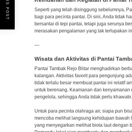
PREVIOUS POST
Seperti yang telah disinggung sebelumnya, Pan
bagi para pecinta pantai. Di sini, Anda tidak
bersantai di tepi pantai, tetapi juga serunya 
merasakan pengalaman yang tak terlupakan in
—
Wisata dan Aktivitas di Pantai Tamba
Pantai Tambak Rejo Blitar menghadirkan berba
kalangan. Aktivitas favorit para pengunjung 
tidak terlalu besar membuat pantai ini relat
untuk berenang. Keamanan dan kenyamanan di p
pengelola, sehingga Anda tidak perlu khawatir.
Untuk para pecinta olahraga air, siapa pun b
mencoba melihat langsung kehidupan bawah 
yang menyegarkan melihat biota laut dengan b