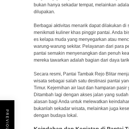
bukan hanya sekadar tempat, melainkan adal
dilupakan.
Berbagai aktivitas menarik dapat dilakukan di s
menikmati kuliner khas pinggir pantai. Anda 
es kelapa muda yang menyegarkan atau menco
warung-warung sekitar. Pelayanan dari para
pantai semakin menyenangkan dan penuh ke
mereka tawarkan adalah bagian dari daya tarik 
Secara resmi, Pantai Tambak Rejo Blitar menja
wisata sebagai salah satu destinasi pantai yan
Timur. Kejernihan air laut dan hamparan pasi
Ditambah lagi dengan akses jalan yang sudah
alasan bagi Anda untuk melewatkan keindahan 
bukanlah sekadar wisata, melainkan juga kese
dengan budaya lokal.
Keindahan dan Kegiatan di Pantai 