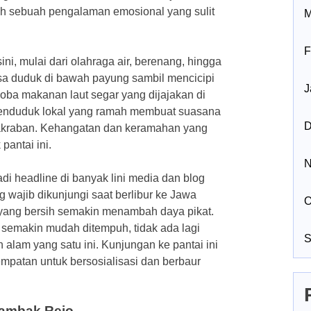
ah sebuah pengalaman emosional yang sulit
M
F
ini, mulai dari olahraga air, berenang, hingga
bisa duduk di bawah payung sambil mencicipi
J
ba makanan laut segar yang dijajakan di
 penduduk lokal yang ramah membuat suasana
D
akraban. Kehangatan dan keramahan yang
pantai ini.
N
di headline di banyak lini media dan blog
g wajib dikunjungi saat berlibur ke Jawa
O
r yang bersih semakin menambah daya pikat.
 semakin mudah ditempuh, tidak ada lagi
S
alam yang satu ini. Kunjungan ke pantai ini
mpatan untuk bersosialisasi dan berbaur
Tambak Rejo