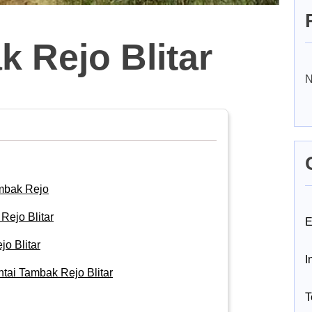
 Rejo Blitar
N
ambak Rejo
Rejo Blitar
E
o Blitar
I
tai Tambak Rejo Blitar
T