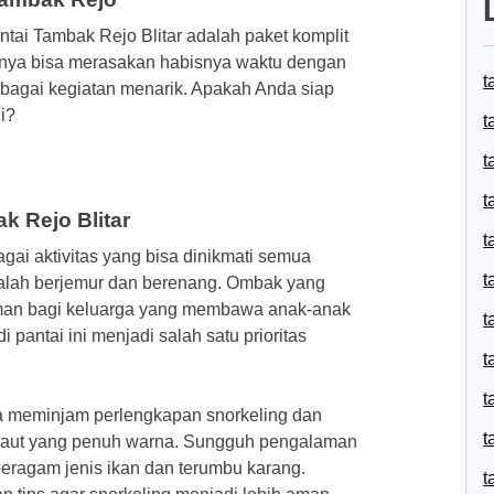
tai Tambak Rejo Blitar adalah paket komplit
 hanya bisa merasakan habisnya waktu dengan
t
berbagai kegiatan menarik. Apakah Anda siap
i?
t
t
t
k Rejo Blitar
t
gai aktivitas yang bisa dinikmati semua
t
adalah berjemur dan berenang. Ombak yang
if aman bagi keluarga yang membawa anak-anak
t
antai ini menjadi salah satu prioritas
t
t
isa meminjam perlengkapan snorkeling dan
t
laut yang penuh warna. Sungguh pengalaman
eragam jenis ikan dan terumbu karang.
t