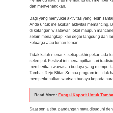
Pemandu lokal siap membantu dan memberikan 
dan menyenangkan.
Bagi yang menyukai aktivitas yang lebih sant
Anda untuk melakukan aktivitas memancing. B
di kalangan wisatawan lokal maupun mancane
selain menangkap ikan segar langsung dari la
keluarga atau teman-teman.
Tidak kalah menarik, setiap akhir pekan ada fe
setempat. Festival ini menampilkan tari tradi
memberikan wawasan budaya yang memperkay
Tambak Rejo Blitar. Semua program ini tidak h
memperkenalkan warisan budaya kepada para
Read More :
Fungsi Kaporit Untuk Tamb
Saat senja tiba, pandangan mata disuguhi de