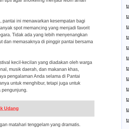
tips agar snorkeling menjadi lebih aman
t
t
ai, pantai ini menawarkan kesempatan bagi
t
anyak spot memancing yang menjadi favorit
gara. Tidak ada yang lebih menyenangkan
t
ut dan memasaknya di pinggir pantai bersama
t
t
stival kecil-kecilan yang diadakan oleh warga
t
sional, musik daerah, dan makanan khas,
a pengalaman Anda selama di Pantai
t
anya untuk menghibur, tetapi juga untuk
t
 pengunjung.
t
ak Udang
t
t
ngan matahari tenggelam yang dramatis.