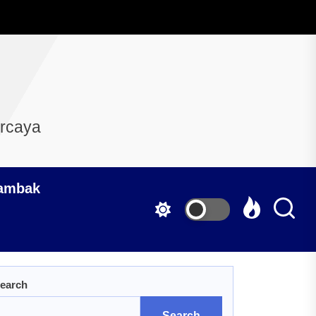
ercaya
Tambak
earch
Search