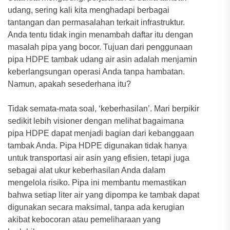
udang, sering kali kita menghadapi berbagai
tantangan dan permasalahan terkait infrastruktur.
Anda tentu tidak ingin menambah daftar itu dengan
masalah pipa yang bocor. Tujuan dari penggunaan
pipa HDPE tambak udang air asin adalah menjamin
keberlangsungan operasi Anda tanpa hambatan.
Namun, apakah sesederhana itu?
Tidak semata-mata soal, ‘keberhasilan’. Mari berpikir
sedikit lebih visioner dengan melihat bagaimana
pipa HDPE dapat menjadi bagian dari kebanggaan
tambak Anda. Pipa HDPE digunakan tidak hanya
untuk transportasi air asin yang efisien, tetapi juga
sebagai alat ukur keberhasilan Anda dalam
mengelola risiko. Pipa ini membantu memastikan
bahwa setiap liter air yang dipompa ke tambak dapat
digunakan secara maksimal, tanpa ada kerugian
akibat kebocoran atau pemeliharaan yang