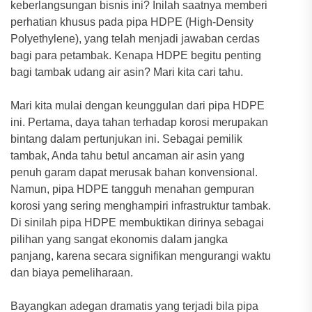
keberlangsungan bisnis ini? Inilah saatnya memberi
perhatian khusus pada pipa HDPE (High-Density
Polyethylene), yang telah menjadi jawaban cerdas
bagi para petambak. Kenapa HDPE begitu penting
bagi tambak udang air asin? Mari kita cari tahu.
Mari kita mulai dengan keunggulan dari pipa HDPE
ini. Pertama, daya tahan terhadap korosi merupakan
bintang dalam pertunjukan ini. Sebagai pemilik
tambak, Anda tahu betul ancaman air asin yang
penuh garam dapat merusak bahan konvensional.
Namun, pipa HDPE tangguh menahan gempuran
korosi yang sering menghampiri infrastruktur tambak.
Di sinilah pipa HDPE membuktikan dirinya sebagai
pilihan yang sangat ekonomis dalam jangka
panjang, karena secara signifikan mengurangi waktu
dan biaya pemeliharaan.
Bayangkan adegan dramatis yang terjadi bila pipa