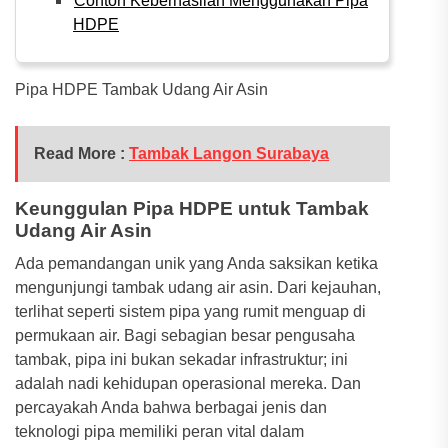
Contoh Keberhasilan Menggunakan Pipa
HDPE
Pipa HDPE Tambak Udang Air Asin
Read More :
Tambak Langon Surabaya
Keunggulan Pipa HDPE untuk Tambak
Udang Air Asin
Ada pemandangan unik yang Anda saksikan ketika
mengunjungi tambak udang air asin. Dari kejauhan,
terlihat seperti sistem pipa yang rumit menguap di
permukaan air. Bagi sebagian besar pengusaha
tambak, pipa ini bukan sekadar infrastruktur; ini
adalah nadi kehidupan operasional mereka. Dan
percayakah Anda bahwa berbagai jenis dan
teknologi pipa memiliki peran vital dalam