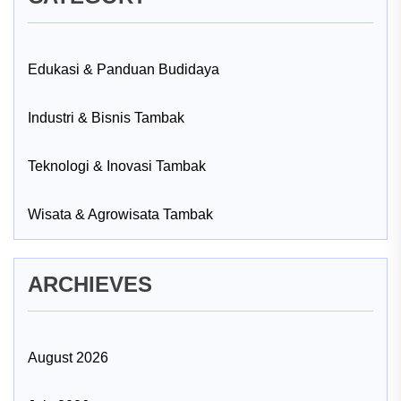
Edukasi & Panduan Budidaya
Industri & Bisnis Tambak
Teknologi & Inovasi Tambak
Wisata & Agrowisata Tambak
ARCHIEVES
August 2026