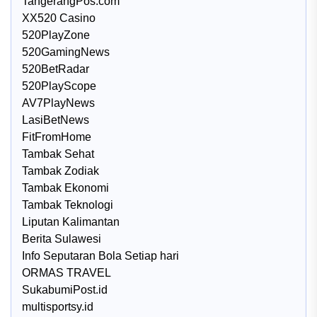
TangerangPos.com
XX520 Casino
520PlayZone
520GamingNews
520BetRadar
520PlayScope
AV7PlayNews
LasiBetNews
FitFromHome
Tambak Sehat
Tambak Zodiak
Tambak Ekonomi
Tambak Teknologi
Liputan Kalimantan
Berita Sulawesi
Info Seputaran Bola Setiap hari
ORMAS TRAVEL
SukabumiPost.id
multisportsy.id