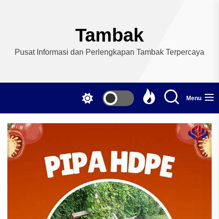
Skip
to
the
Tambak
content
Pusat Informasi dan Perlengkapan Tambak Terpercaya
Menu