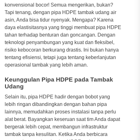
konvensional bocor! Semua mengerikan, bukan?
Tapi tenang, dengan pipa HDPE tambak udang air
asin, Anda bisa tidur nyenyak. Mengapa? Karena
daya elastisitasnya yang tinggi membuat pipa HDPE
tahan terhadap benturan dan goncangan. Dengan
teknologi penyambungan yang kuat dan fleksibel,
risiko kebocoran berkurang drastis. Ini bukan hanya
tentang efisiensi, tetapi juga tentang keberlanjutan
operasional tambak yang lebih aman.
Keunggulan Pipa HDPE pada Tambak
Udang
Selain itu, pipa HDPE hadir dengan bobot yang
lebih ringan dibandingkan dengan bahan pipa
lainnya, memudahkan proses instalasi tanpa perlu
alat berat. Bayangkan keseruan saat tim Anda dapat
bergerak lebih cepat, membangun infrastruktur
tambak tanpa kesulitan. Ketika Anda berbicara