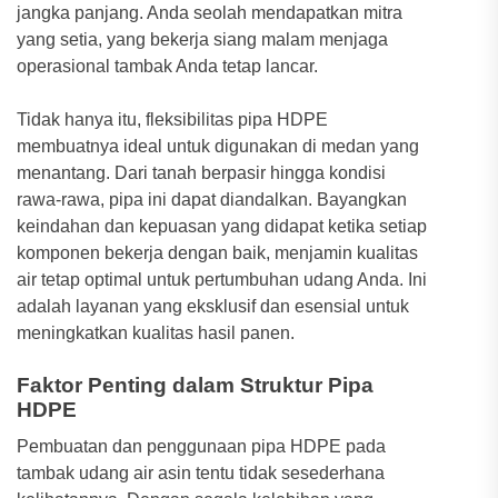
jangka panjang. Anda seolah mendapatkan mitra
yang setia, yang bekerja siang malam menjaga
operasional tambak Anda tetap lancar.
Tidak hanya itu, fleksibilitas pipa HDPE
membuatnya ideal untuk digunakan di medan yang
menantang. Dari tanah berpasir hingga kondisi
rawa-rawa, pipa ini dapat diandalkan. Bayangkan
keindahan dan kepuasan yang didapat ketika setiap
komponen bekerja dengan baik, menjamin kualitas
air tetap optimal untuk pertumbuhan udang Anda. Ini
adalah layanan yang eksklusif dan esensial untuk
meningkatkan kualitas hasil panen.
Faktor Penting dalam Struktur Pipa
HDPE
Pembuatan dan penggunaan pipa HDPE pada
tambak udang air asin tentu tidak sesederhana