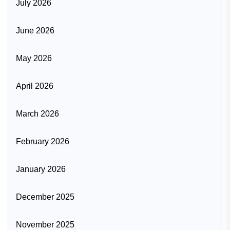
July 2026
June 2026
May 2026
April 2026
March 2026
February 2026
January 2026
December 2025
November 2025