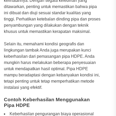
kelihatannya. Dengan segala kelebihan yang
ditawarkan, penting untuk memastikan bahwa pipa
ini dibuat dan diuji sesuai standar kualitas yang
tinggi. Perhatikan ketebalan dinding pipa dan proses
penyambungan yang dilakukan dengan teknik
khusus untuk memastikan kerapatan maksimal.
Selain itu, memahami kondisi geografis dan
lingkungan tambak Anda juga merupakan kunci
keberhasilan dari pemasangan pipa HDPE. Anda
mungkin harus melakukan beberapa penyesuaian
untuk mendapatkan hasil optimal. Pipa HDPE
mampu beradaptasi dengan kebanyakan kondisi ini,
tetapi penting untuk tetap memperhatikan metode
instalasi yang efektif.
Contoh Keberhasilan Menggunakan
Pipa HDPE
Keberhasilan pengurangan biaya operasional