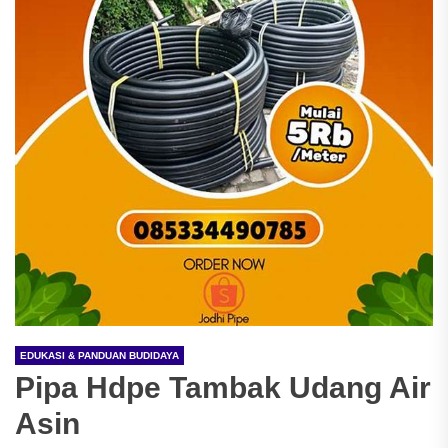
EDUKASI & PANDUAN BUDIDAYA
Pipa Hdpe Tambak Udang Air
Asin