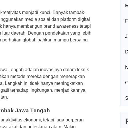
M
eativitas menjadi kunci. Banyak tambak-
nggunakan media sosial dan platform digital
F
dak hanya membangun brand awareness tetapi
n luar daerah. Dengan pendekatan yang lebih
J
 perhatian global, bahkan mampu bersaing
D
N
awa Tengah adalah inovasinya dalam teknik
rnakan metode mereka dengan menerapkan
O
nya. Langkah ini tidak hanya meningkatkan
gatif terhadap lingkungan, menjadikannya
tan.
S
mbak Jawa Tengah
 aktivitas ekonomi, tetapi juga berperan
syarakat dan pelestarian alam. Makin