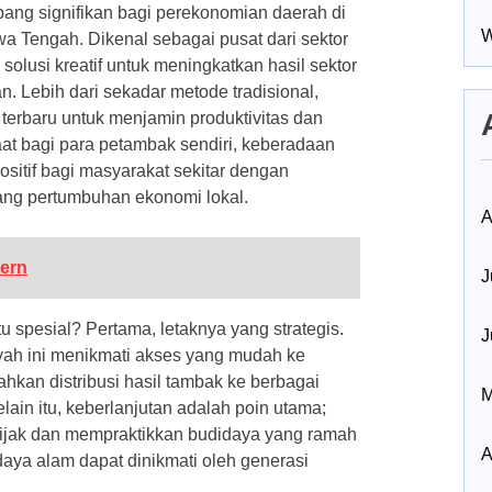
ang signifikan bagi perekonomian daerah di
W
awa Tengah. Dikenal sebagai pusat dari sektor
olusi kreatif untuk meningkatkan hasil sektor
. Lebih dari sekadar metode tradisional,
terbaru untuk menjamin produktivitas dan
aat bagi para petambak sendiri, keberadaan
itif bagi masyarakat sekitar dengan
ng pertumbuhan ekonomi lokal.
A
ern
J
spesial? Pertama, letaknya yang strategis.
J
ayah ini menikmati akses yang mudah ke
hkan distribusi hasil tambak ke berbagai
M
lain itu, keberlanjutan adalah poin utama;
ijak dan mempraktikkan budidaya yang ramah
A
ya alam dapat dinikmati oleh generasi