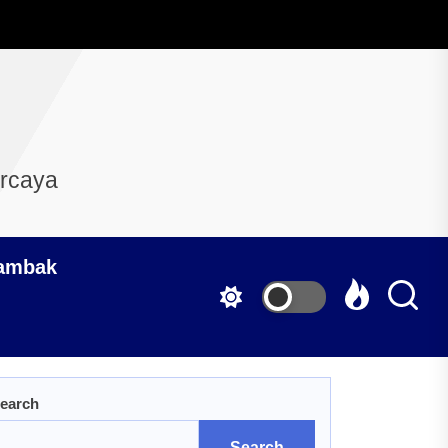
ercaya
Tambak
earch
Search