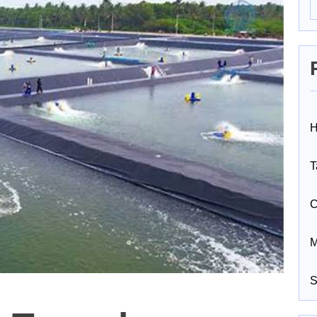
H
T
C
M
S