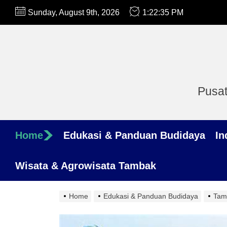
Skip
Sunday, August 9th, 2026
1:22:36 PM
to
the
content
Pusat
Home
Edukasi & Panduan Budidaya
In
Wisata & Agrowisata Tambak
Home
Edukasi & Panduan Budidaya
Tam