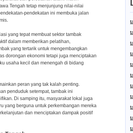
wa Tengah tetap menjunjung nilai-nilai
i pendekatan-pendekatan ini membuka jalan
mis.
t
t
ulasi yang tepat membuat sektor tambak
ktif dalam memberikan pelatihan,
t
mbak yang tertarik untuk mengembangkan
t
as dorongan ekonomi tetapi juga menciptakan
ku usaha kecil dan menengah di bidang
t
t
inkan peran yang tak kalah penting.
t
an penduduk setempat, tambak ini
t
ikan. Di samping itu, masyarakat lokal juga
aru yang berguna untuk perkembangan mereka
t
erkelanjutan dan menciptakan dampak positif
t
t