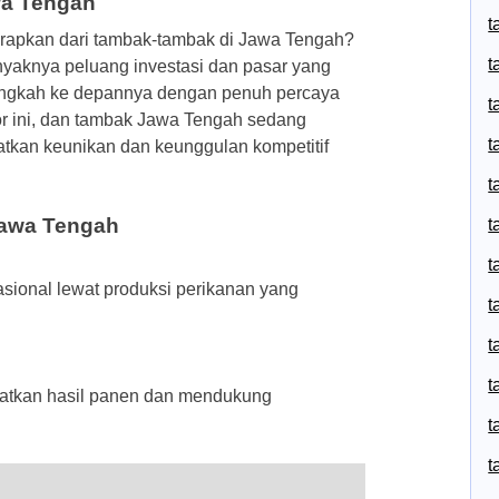
wa Tengah
t
rapkan dari tambak-tambak di Jawa Tengah?
t
aknya peluang investasi dan pasar yang
langkah ke depannya dengan penuh percaya
t
tor ini, dan tambak Jawa Tengah sedang
t
tkan keunikan dan keunggulan kompetitif
t
awa Tengah
t
t
ional lewat produksi perikanan yang
t
t
t
atkan hasil panen dan mendukung
t
t