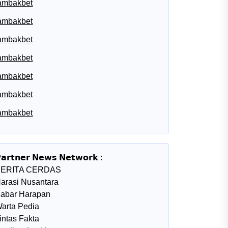
ambakbet
ambakbet
ambakbet
ambakbet
ambakbet
ambakbet
ambakbet
𝗮𝗿𝘁𝗻𝗲𝗿 𝗡𝗲𝘄𝘀 𝗡𝗲𝘁𝘄𝗼𝗿𝗸 :
BERITA CERDAS
arasi Nusantara
abar Harapan
arta Pedia
intas Fakta