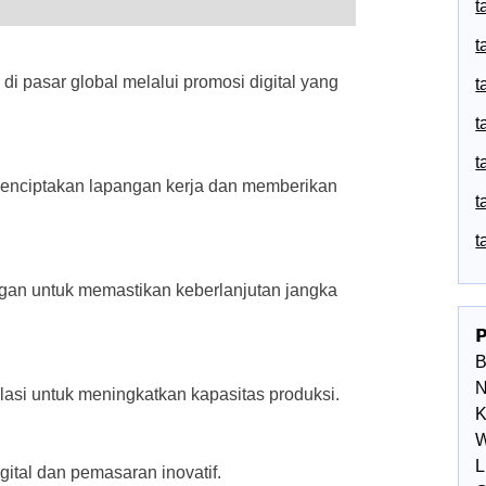
t
t
 di pasar global melalui promosi digital yang
t
t
t
enciptakan lapangan kerja dan memberikan
t
t
ngan untuk memastikan keberlanjutan jangka

N
si untuk meningkatkan kapasitas produksi.
K
W
L
ital dan pemasaran inovatif.