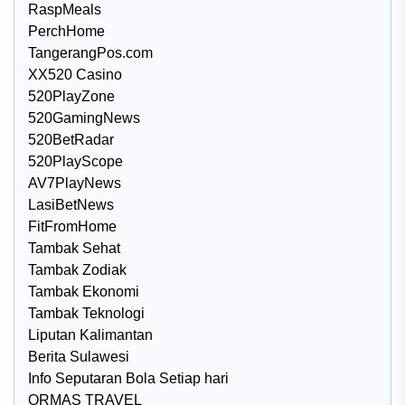
RaspMeals
PerchHome
TangerangPos.com
XX520 Casino
520PlayZone
520GamingNews
520BetRadar
520PlayScope
AV7PlayNews
LasiBetNews
FitFromHome
Tambak Sehat
Tambak Zodiak
Tambak Ekonomi
Tambak Teknologi
Liputan Kalimantan
Berita Sulawesi
Info Seputaran Bola Setiap hari
ORMAS TRAVEL