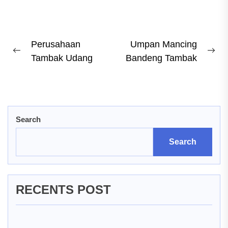
Post
Perusahaan
Umpan Mancing
Previous
Ne
Tambak Udang
Bandeng Tambak
navigation
post:
pos
Search
Search
RECENTS POST