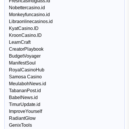
Freshcasinoglass.id
Nobettercasino.id
Monkeyfuncasino.id
Libraonlinecasinos.id
KyatCasino.ID
KroonCasino.ID
LearnCraft
CreatorPlaybook
BudgetVoyager
ManifestSoul
RoyalCasinoHub
Samosa Casino
MeulabohNews.id
TabananPost.id
BabelNews.id
TimurUpdate.id
ImproveYourself
RadiantGlow
GenixTools