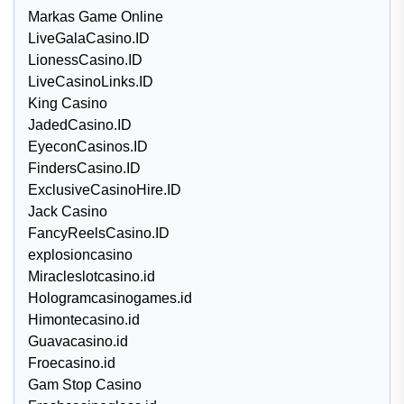
Markas Game Online
LiveGalaCasino.ID
LionessCasino.ID
LiveCasinoLinks.ID
King Casino
JadedCasino.ID
EyeconCasinos.ID
FindersCasino.ID
ExclusiveCasinoHire.ID
Jack Casino
FancyReelsCasino.ID
explosioncasino
Miracleslotcasino.id
Hologramcasinogames.id
Himontecasino.id
Guavacasino.id
Froecasino.id
Gam Stop Casino