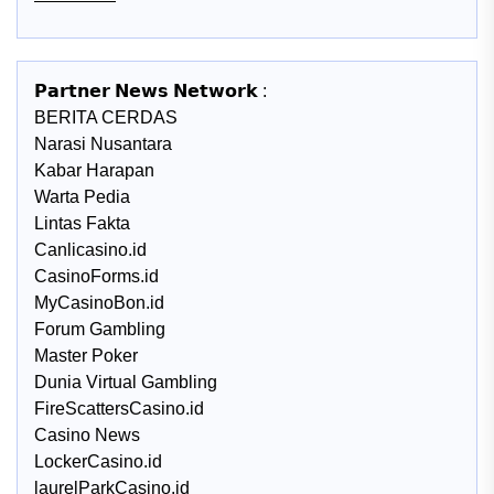
𝗣𝗮𝗿𝘁𝗻𝗲𝗿 𝗡𝗲𝘄𝘀 𝗡𝗲𝘁𝘄𝗼𝗿𝗸 :
BERITA CERDAS
Narasi Nusantara
Kabar Harapan
Warta Pedia
Lintas Fakta
Canlicasino.id
CasinoForms.id
MyCasinoBon.id
Forum Gambling
Master Poker
Dunia Virtual Gambling
FireScattersCasino.id
Casino News
LockerCasino.id
laurelParkCasino.id