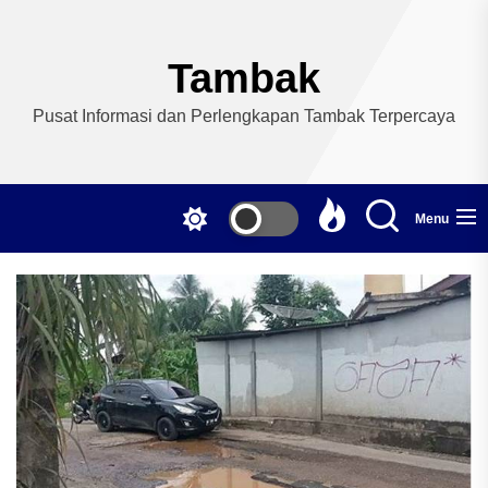
Skip
to
the
Tambak
content
Pusat Informasi dan Perlengkapan Tambak Terpercaya
Menu