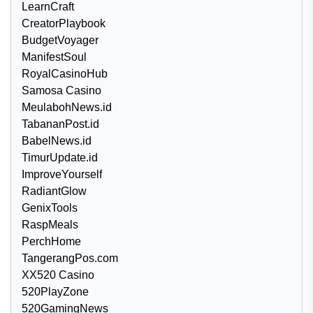
LearnCraft
CreatorPlaybook
BudgetVoyager
ManifestSoul
RoyalCasinoHub
Samosa Casino
MeulabohNews.id
TabananPost.id
BabelNews.id
TimurUpdate.id
ImproveYourself
RadiantGlow
GenixTools
RaspMeals
PerchHome
TangerangPos.com
XX520 Casino
520PlayZone
520GamingNews