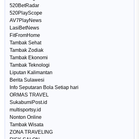
520BetRadar
520PlayScope
AV7PlayNews
LasiBetNews
FitFromHome
Tambak Sehat
Tambak Zodiak
Tambak Ekonomi
Tambak Teknologi
Liputan Kalimantan
Berita Sulawesi
Info Seputaran Bola Setiap hari
ORMAS TRAVEL
SukabumiPost.id
multisportsy.id
Nonton Online
Tambak Wisata
ZONA TRAVELING