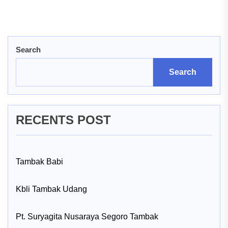
post:
pos
Search
Search
RECENTS POST
Tambak Babi
Kbli Tambak Udang
Pt. Suryagita Nusaraya Segoro Tambak