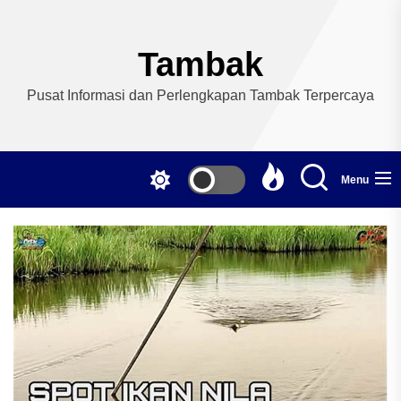
Skip
to
the
Tambak
content
Pusat Informasi dan Perlengkapan Tambak Terpercaya
Menu