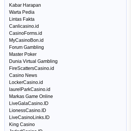
Kabar Harapan
Warta Pedia
Lintas Fakta
Canlicasino.id
CasinoForms.id
MyCasinoBon.id
Forum Gambling
Master Poker
Dunia Virtual Gambling
FireScattersCasino.id
Casino News
LockerCasino.id
laurelParkCasino.id
Markas Game Online
LiveGalaCasino.ID
LionessCasino.ID
LiveCasinoLinks.ID
King Casino