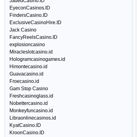
JadedCasino.ID
EyeconCasinos.ID
FindersCasino.ID
ExclusiveCasinoHire.ID
Jack Casino
FancyReelsCasino.ID
explosioncasino
Miracleslotcasino.id
Hologramcasinogames.id
Himontecasino.id
Guavacasino.id
Froecasino.id
Gam Stop Casino
Freshcasinoglass.id
Nobettercasino.id
Monkeyfuncasino.id
Libraonlinecasinos.id
KyatCasino.ID
KroonCasino.ID