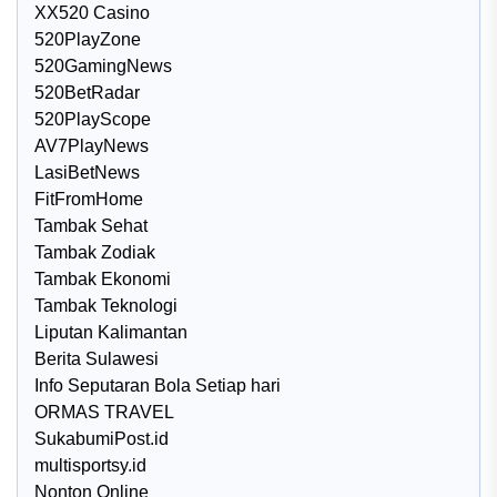
XX520 Casino
520PlayZone
520GamingNews
520BetRadar
520PlayScope
AV7PlayNews
LasiBetNews
FitFromHome
Tambak Sehat
Tambak Zodiak
Tambak Ekonomi
Tambak Teknologi
Liputan Kalimantan
Berita Sulawesi
Info Seputaran Bola Setiap hari
ORMAS TRAVEL
SukabumiPost.id
multisportsy.id
Nonton Online