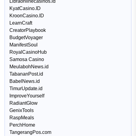
Libraonlinecasinos.id
KyatCasino.ID
KroonCasino.ID
LearnCraft
CreatorPlaybook
BudgetVoyager
ManifestSoul
RoyalCasinoHub
Samosa Casino
MeulabohNews.id
TabananPost.id
BabelNews.id
TimurUpdate.id
ImproveYourself
RadiantGlow
GenixTools
RaspMeals
PerchHome
TangerangPos.com