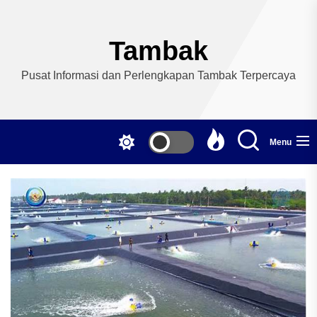
Skip
to
the
Tambak
content
Pusat Informasi dan Perlengkapan Tambak Terpercaya
Menu