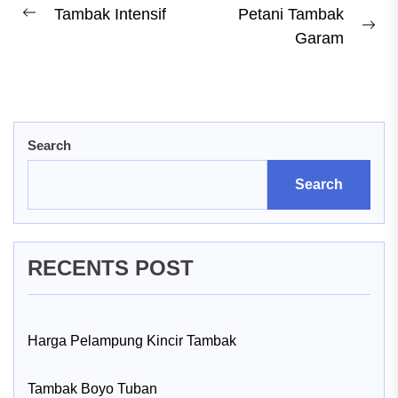
Post
Tambak Intensif
Petani Tambak
Previous
Ne
Garam
navigation
post:
pos
Search
Search
RECENTS POST
Harga Pelampung Kincir Tambak
Tambak Boyo Tuban