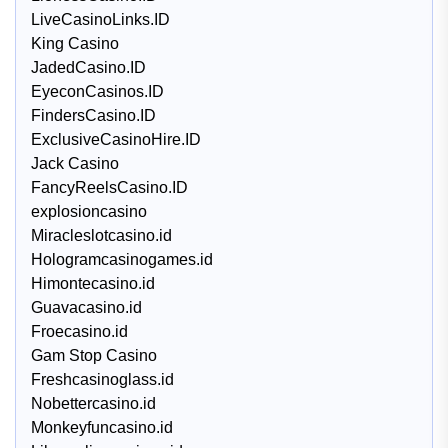
LiveCasinoLinks.ID
King Casino
JadedCasino.ID
EyeconCasinos.ID
FindersCasino.ID
ExclusiveCasinoHire.ID
Jack Casino
FancyReelsCasino.ID
explosioncasino
Miracleslotcasino.id
Hologramcasinogames.id
Himontecasino.id
Guavacasino.id
Froecasino.id
Gam Stop Casino
Freshcasinoglass.id
Nobettercasino.id
Monkeyfuncasino.id