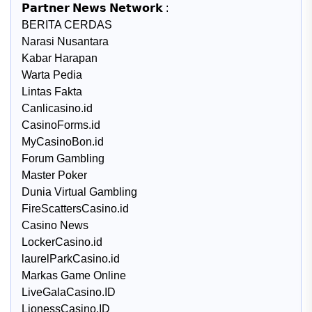
𝗣𝗮𝗿𝘁𝗻𝗲𝗿 𝗡𝗲𝘄𝘀 𝗡𝗲𝘁𝘄𝗼𝗿𝗸 :
BERITA CERDAS
Narasi Nusantara
Kabar Harapan
Warta Pedia
Lintas Fakta
Canlicasino.id
CasinoForms.id
MyCasinoBon.id
Forum Gambling
Master Poker
Dunia Virtual Gambling
FireScattersCasino.id
Casino News
LockerCasino.id
laurelParkCasino.id
Markas Game Online
LiveGalaCasino.ID
LionessCasino.ID