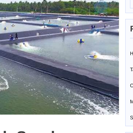
H
T
C
M
S