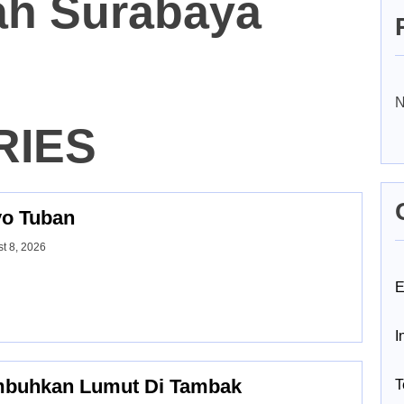
h Surabaya
N
RIES
o Tuban
t 8, 2026
E
I
buhkan Lumut Di Tambak
T