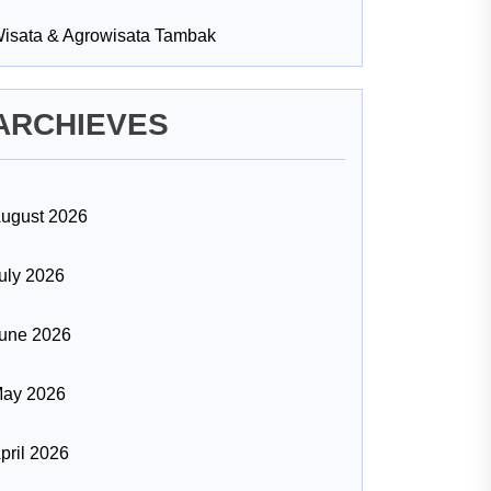
isata & Agrowisata Tambak
ARCHIEVES
ugust 2026
uly 2026
une 2026
ay 2026
pril 2026