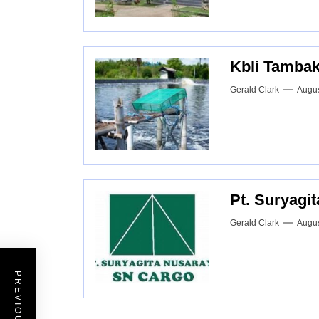
Kbli Tamba
Gerald Clark
Augus
Pt. Suryagi
Gerald Clark
Augus