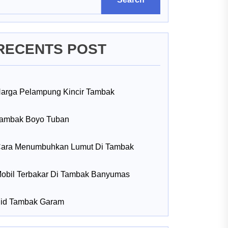
RECENTS POST
arga Pelampung Kincir Tambak
ambak Boyo Tuban
ara Menumbuhkan Lumut Di Tambak
obil Terbakar Di Tambak Banyumas
id Tambak Garam