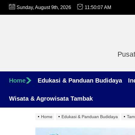
Skip
Sunday, August 9th, 2026
11:50:08 AM
to
the
content
Pusat
Home
Edukasi & Panduan Budidaya
In
Wisata & Agrowisata Tambak
Home
Edukasi & Panduan Budidaya
Tam