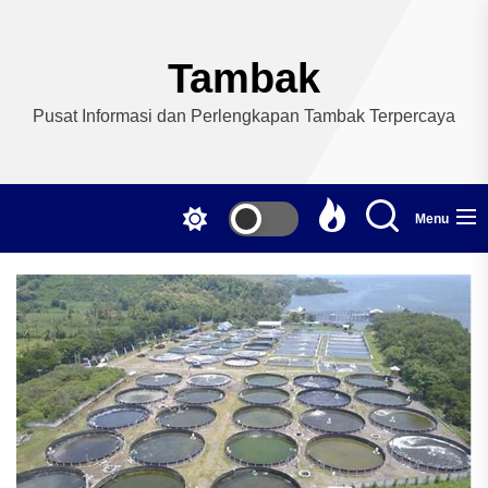
Skip
to
the
Tambak
content
Pusat Informasi dan Perlengkapan Tambak Terpercaya
Menu