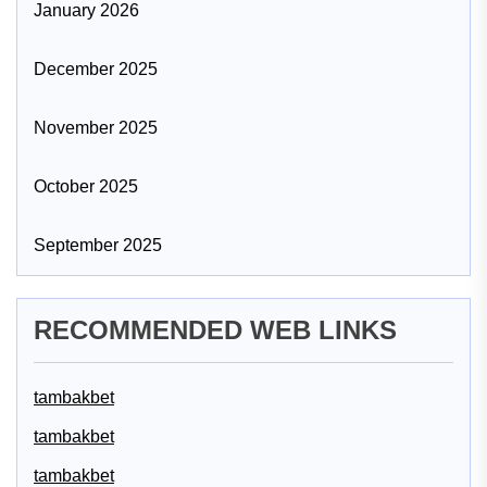
January 2026
December 2025
November 2025
October 2025
September 2025
RECOMMENDED WEB LINKS
tambakbet
tambakbet
tambakbet