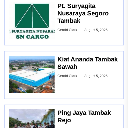
Pt. Suryagita
Nusaraya Segoro
Tambak
Gerald Clark
August 5, 2026
Kiat Ananda Tambak
Sawah
Gerald Clark
August 5, 2026
Ping Jaya Tambak
Rejo