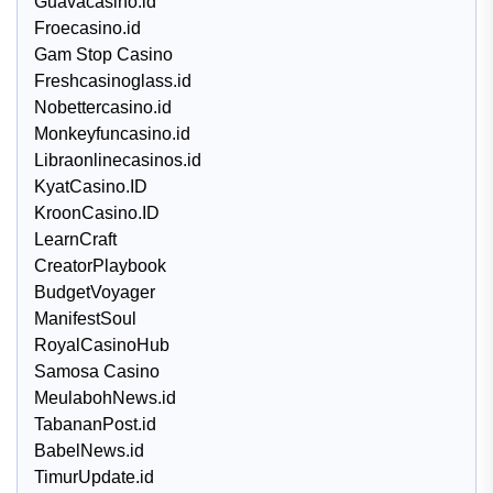
Guavacasino.id
Froecasino.id
Gam Stop Casino
Freshcasinoglass.id
Nobettercasino.id
Monkeyfuncasino.id
Libraonlinecasinos.id
KyatCasino.ID
KroonCasino.ID
LearnCraft
CreatorPlaybook
BudgetVoyager
ManifestSoul
RoyalCasinoHub
Samosa Casino
MeulabohNews.id
TabananPost.id
BabelNews.id
TimurUpdate.id