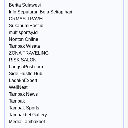
Berita Sulawesi
Info Seputaran Bola Setiap hari
ORMAS TRAVEL
SukabumiPost.id
multisportsy.id
Nonton Online
Tambak Wisata
ZONA TRAVELING
RISK SALON
LangsaPost.com
Side Hustle Hub
LadakhExpert
WellNest
Tambak News
Tambak
Tambak Sports
Tambakbet Gallery
Media Tambakbet