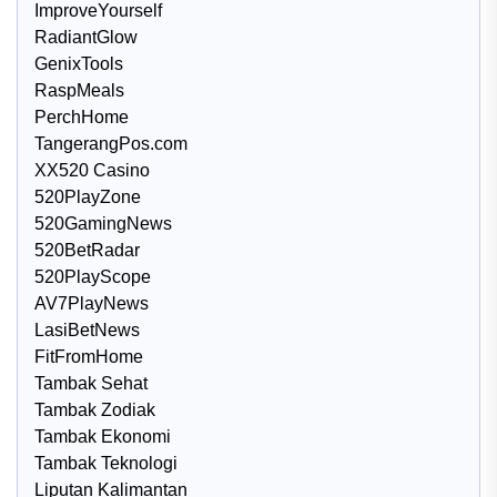
ImproveYourself
RadiantGlow
GenixTools
RaspMeals
PerchHome
TangerangPos.com
XX520 Casino
520PlayZone
520GamingNews
520BetRadar
520PlayScope
AV7PlayNews
LasiBetNews
FitFromHome
Tambak Sehat
Tambak Zodiak
Tambak Ekonomi
Tambak Teknologi
Liputan Kalimantan